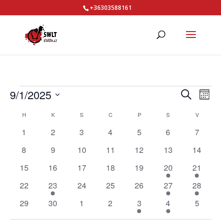
+36303588161
Események
Esemé
Es
9/1/2025
Keresett
Hóna
né
keresé
kifejezés
Dátum
Események
nav
H
HÉTFŐ
K
KEDD
S
SZERDA
C
CSÜTÖRTÖK
P
PÉNTEK
S
SZOMBAT
V
VASÁRN
és
kiválasztása.
naptár
0
0
0
0
0
0
nézet
0
1
2
3
4
5
6
7
események
események
események
események
események
események
esemé
válasz
0
0
0
0
0
0
0
8
9
10
11
12
13
14
események
események
események
események
események
események
esemén
0
0
0
0
0
1
1
15
16
17
18
19
20
21
események
események
események
események
események
esemény
esemén
0
1
0
0
0
1
1
22
23
24
25
26
27
28
események
esemény
események
események
események
esemény
esemén
0
0
0
0
1
1
0
29
30
1
2
3
4
5
események
események
események
események
esemény
esemény
esemé