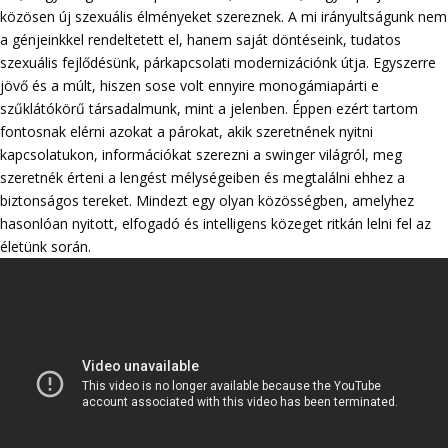
közösen új szexuális élményeket szereznek. A mi irányultságunk nem
a génjeinkkel rendeltetett el, hanem saját döntéseink, tudatos
szexuális fejlődésünk, párkapcsolati modernizációnk útja. Egyszerre
jövő és a múlt, hiszen sose volt ennyire monogámiapárti e
szűklátókörű társadalmunk, mint a jelenben. Éppen ezért tartom
fontosnak elérni azokat a párokat, akik szeretnének nyitni
kapcsolatukon, információkat szerezni a swinger világról, meg
szeretnék érteni a lengést mélységeiben és megtalálni ehhez a
biztonságos tereket. Mindezt egy olyan közösségben, amelyhez
hasonlóan nyitott, elfogadó és intelligens közeget ritkán lelni fel az
életünk során.