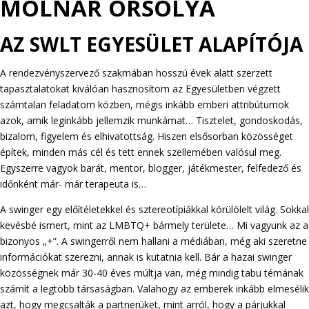
MOLNÁR ORSOLYA
AZ SWLT EGYESÜLET ALAPÍTÓJA
A rendezvényszervező szakmában hosszú évek alatt szerzett
tapasztalatokat kiválóan hasznosítom az Egyesületben végzett
számtalan feladatom közben, mégis inkább emberi attribútumok
azok, amik leginkább jellemzik munkámat… Tisztelet, gondoskodás,
bizalom, figyelem és elhivatottság. Hiszen elsősorban közösséget
építek, minden más cél és tett ennek szellemében valósul meg.
Egyszerre vagyok barát, mentor, blogger, játékmester, felfedező és
időnként már- már terapeuta is…
A swinger egy előítéletekkel és sztereotípiákkal körülölelt világ. Sokkal
kevésbé ismert, mint az LMBTQ+ bármely területe… Mi vagyunk az a
bizonyos „+”. A swingerről nem hallani a médiában, még aki szeretne
információkat szerezni, annak is kutatnia kell. Bár a hazai swinger
közösségnek már 30-40 éves múltja van, még mindig tabu témának
számít a legtöbb társaságban. Valahogy az emberek inkább elmesélik
azt, hogy megcsalták a partnerüket, mint arról, hogy a párjukkal