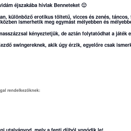
 vidám éjszakába hívlak Benneteket 🙂
n, különböző erotikus töltetű, vicces és zenés, táncos,
s közben ismerhetik meg egymást mélyebben és mélyeb
masszázzsal kényeztetjük, de aztán folytatódhat a játék 
Kezdő swingereknek, akik úgy érzik, egyelőre csak isme
ggal rendelkezőknek:
ni utalványod, mely a fenti díjból vonódik le!