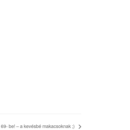
 69- be! – a kevésbé makacsoknak ;)