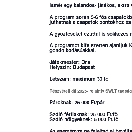
Ismét egy kalandos- játékos, extra
A program során 3-6 fős csapatokba
juthatnak a csapatok pontokhoz é
A győzteseket ezúttal is sokkezes 
A programot kifejezetten ajánljuk 
gondolkodásúakkal.
Játékmester: Ors
Helyszín: Budapest
Létszám: maximum 30 fő
Részvételi díj 2025- re aktív SWLT tagsá
Pároknak: 25 000 Ft/pár
Szóló férfiaknak: 25 000 Ft/fő
Szóló hölgyeknek: 5 000 Ft/fő
Az eseményre ne felejtsd el beválta