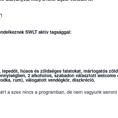
T
!
rendelkeznek SWLT aktív tagsággal:
, lepedőt,
húsos és zöldséges falatokat, mártogatós zöl
ennyiségben, 2 alkoholos, szabadon választott welcome d
vodka, rum), válogatott vendégkör, diszkréció.
zért a szex nincs a programban, de nem vagyunk semmi j