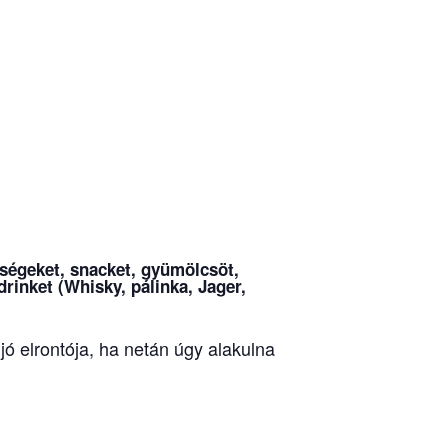
dségeket
, snacket, gyümölcsöt,
rinket (Whisky, pálinka, Jager,
ó elrontója, ha netán úgy alakulna