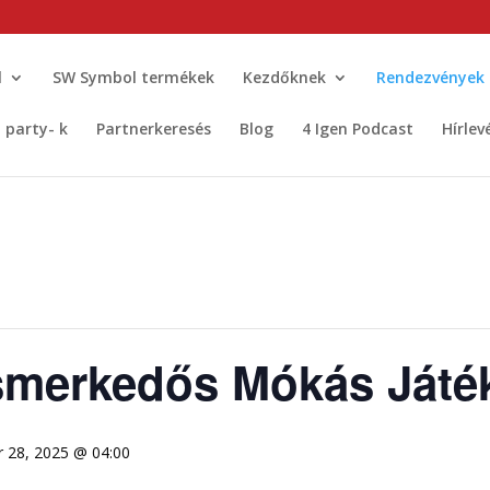
l
SW Symbol termékek
Kezdőknek
Rendezvények
t party- k
Partnerkeresés
Blog
4 Igen Podcast
Hírlev
Ismerkedős Mókás Játé
 28, 2025 @ 04:00