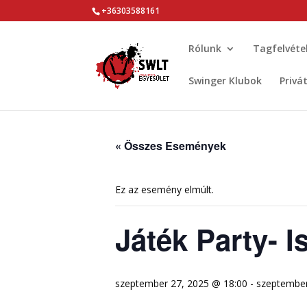
+36303588161
Rólunk
Tagfelvéte
Swinger Klubok
Privá
« Összes Események
Ez az esemény elmúlt.
Játék Party- 
szeptember 27, 2025 @ 18:00
-
szeptember