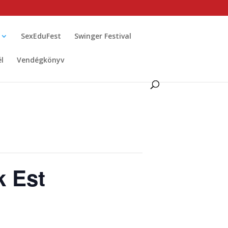
SexEduFest
Swinger Festival
él
Vendégkönyv
k Est