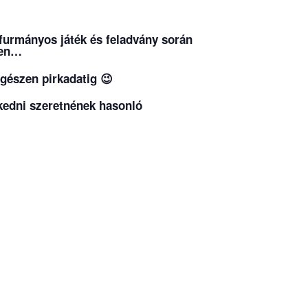
 furmányos játék és feladvány során
ben…
egészen pirkadatig 😉
rkedni szeretnének hasonló