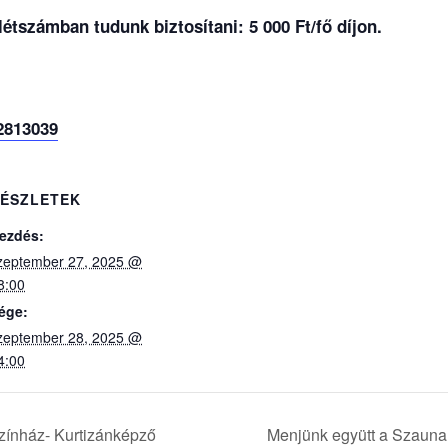
 létszámban tudunk biztosítani: 5 000 Ft/fő díjon.
2813039
ÉSZLETEK
ezdés:
zeptember 27, 2025 @
8:00
ége:
zeptember 28, 2025 @
4:00
zínház- Kurtizánképző
Menjünk együtt a Szauna