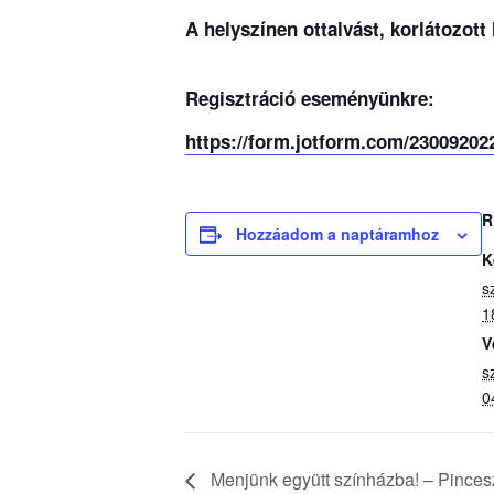
A helyszínen ottalvást, korlátozott
Regisztráció eseményünkre:
https://form.jotform.com/23009202
R
Hozzáadom a naptáramhoz
K
s
1
V
s
0
Menjünk együtt színházba! – Pinces