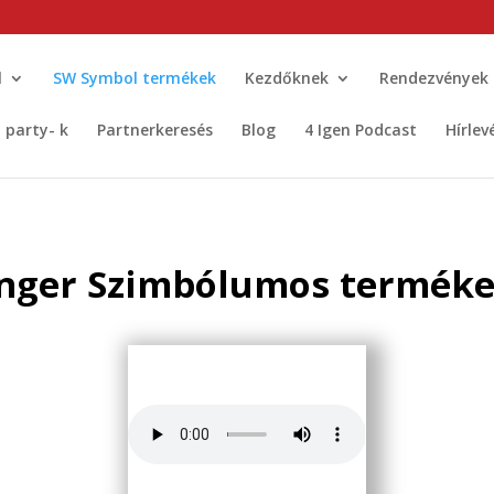
l
SW Symbol termékek
Kezdőknek
Rendezvények
t party- k
Partnerkeresés
Blog
4 Igen Podcast
Hírlev
nger Szimbólumos terméke