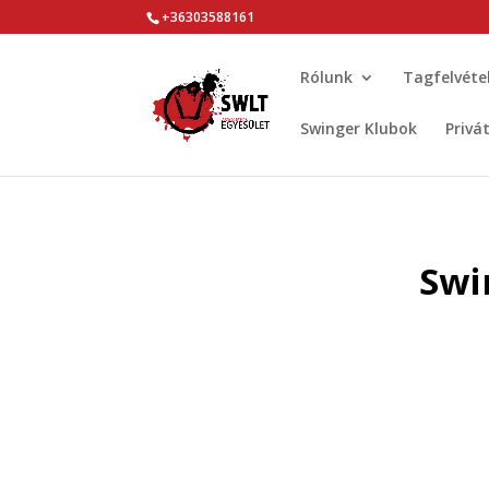
+36303588161
Rólunk
Tagfelvéte
Swinger Klubok
Privá
Swi