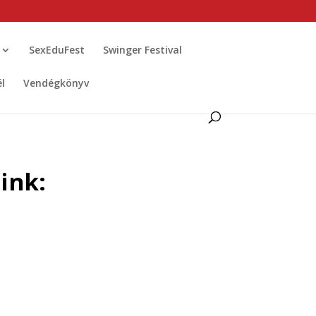
SexEduFest
Swinger Festival
él
Vendégkönyv
ink: