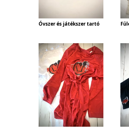
Óvszer és játékszer tartó
Fül