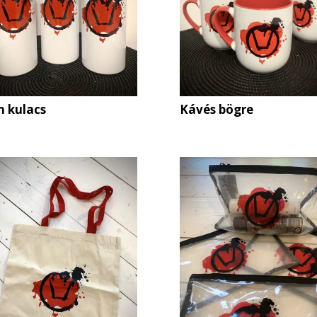
 kulacs
Kávés bögre