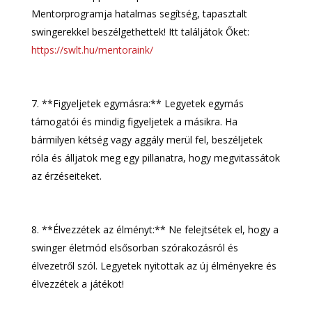
Mentorprogramja hatalmas segítség, tapasztalt
swingerekkel beszélgethettek! Itt találjátok Őket:
https://swlt.hu/mentoraink/
**Figyeljetek egymásra:** Legyetek egymás
támogatói és mindig figyeljetek a másikra. Ha
bármilyen kétség vagy aggály merül fel, beszéljetek
róla és álljatok meg egy pillanatra, hogy megvitassátok
az érzéseiteket.
**Élvezzétek az élményt:** Ne felejtsétek el, hogy a
swinger életmód elsősorban szórakozásról és
élvezetről szól. Legyetek nyitottak az új élményekre és
élvezzétek a játékot!