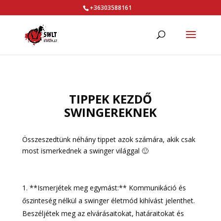
+36303588161
TIPPEK KEZDŐ
SWINGEREKNEK
Összeszedtünk néhány tippet azok számára, akik csak
most ismerkednek a swinger világgal 🙂
**Ismerjétek meg egymást:** Kommunikáció és
őszinteség nélkül a swinger életmód kihívást jelenthet.
Beszéljétek meg az elvárásaitokat, határaitokat és