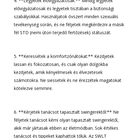
**Legyetek elővigyázatosak:** Mindig legyetek
elővigyázatosak és legyetek tisztában a biztonsági
szabályokkal. Használjatok óvszert minden szexuális
tevékenység során, és ne féljetek megkérdezni a másik
fél STD (nemi úton terjedő fertőzések) státuszát.
**Keressétek a komfortzónátokat:** Kezdjetek
lassan és fokozatosan, és csak olyan dolgokba
kezdjetek, amik kényelmesek és élvezetesek
számotokra. Ne siessetek és ne érezzétek magatokat
kötelezve semmire.
**Kérjetek tanácsot tapasztalt swingerektől:** Ne
féljetek tanácsot kérni olyan tapasztalt swingerektől,
akik már jártasak ebben az életmódban. Sok értékes
tanácsot és tippeket kaphattok tőlük. Az SWLT