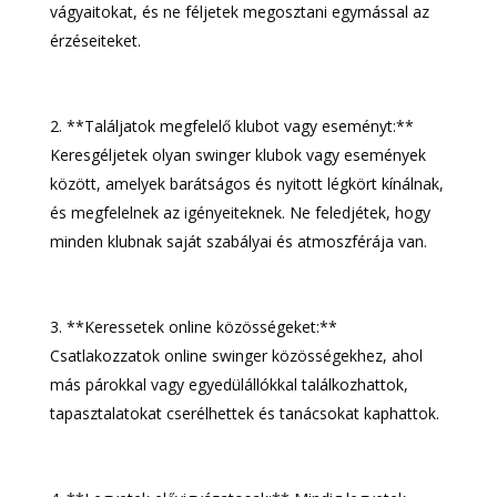
vágyaitokat, és ne féljetek megosztani egymással az
érzéseiteket.
**Találjatok megfelelő klubot vagy eseményt:**
Keresgéljetek olyan swinger klubok vagy események
között, amelyek barátságos és nyitott légkört kínálnak,
és megfelelnek az igényeiteknek. Ne feledjétek, hogy
minden klubnak saját szabályai és atmoszférája van.
**Keressetek online közösségeket:**
Csatlakozzatok online swinger közösségekhez, ahol
más párokkal vagy egyedülállókkal találkozhattok,
tapasztalatokat cserélhettek és tanácsokat kaphattok.