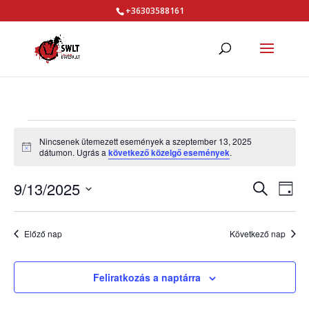
+36303588161
Események
Nincsenek ütemezett események a szeptember 13, 2025
for
Notice
dátumon. Ugrás a
következő közelgő események
.
szeptember
Esemé
Es
9/13/2025
Keresett
13,
Nap
né
keresé
kifejezés
Dátum
2025
nav
és
kiválasztása.
Előző nap
Következő nap
nézet
válasz
Feliratkozás a naptárra