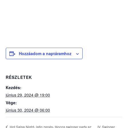
Hozzáadom a naptáramhoz
RÉSZLETEK
Kezdés:
június 29, 2024 @ 19:00
Vége:
június 30, 2024 @ 06:00
IV. Swinger
Hot Salsa Night- latin zenés- táncos swinger party az