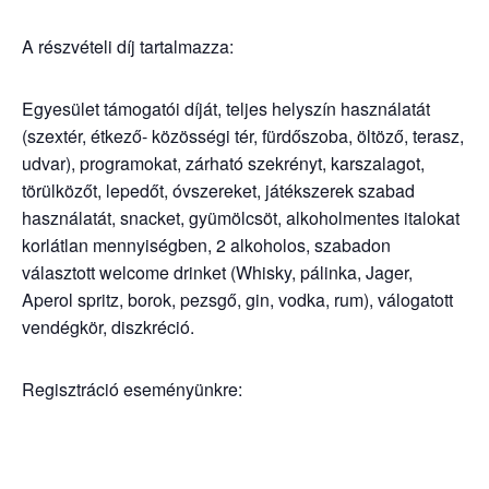
A részvételi díj tartalmazza:
Egyesület támogatói díját, teljes helyszín használatát
(szextér, étkező- közösségi tér, fürdőszoba, öltöző, terasz,
udvar), programokat, zárható szekrényt, karszalagot,
törülközőt, lepedőt, óvszereket, játékszerek szabad
használatát, snacket, gyümölcsöt, alkoholmentes italokat
korlátlan mennyiségben, 2 alkoholos, szabadon
választott welcome drinket (Whisky, pálinka, Jager,
Aperol spritz, borok, pezsgő, gin, vodka, rum), válogatott
vendégkör, diszkréció.
Regisztráció eseményünkre: