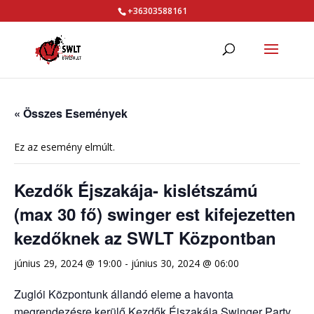
+36303588161
« Összes Események
Ez az esemény elmúlt.
Kezdők Éjszakája- kislétszámú
(max 30 fő) swinger est kifejezetten
kezdőknek az SWLT Központban
június 29, 2024 @ 19:00
-
június 30, 2024 @ 06:00
Zuglói Központunk állandó eleme a havonta
megrendezésre kerülő Kezdők Éjszakája Swinger Party.