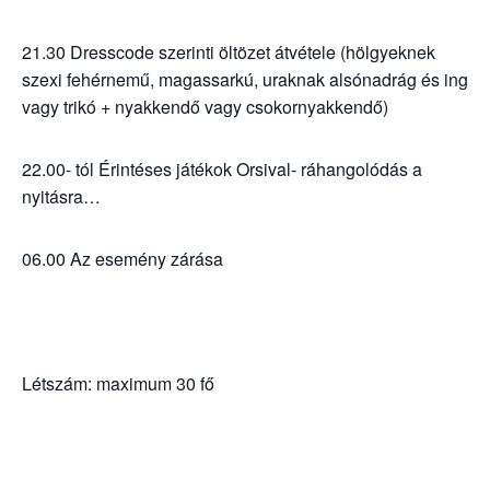
21.30 Dresscode szerinti öltözet átvétele (hölgyeknek
szexi fehérnemű, magassarkú, uraknak alsónadrág és ing
vagy trikó + nyakkendő vagy csokornyakkendő)
22.00- tól Érintéses játékok Orsival- ráhangolódás a
nyitásra…
06.00 Az esemény zárása
Létszám: maximum 30 fő