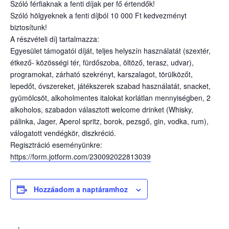
Szóló férfiaknak a fenti díjak per fő értendők!
Szóló hölgyeknek a fenti díjból 10 000 Ft kedvezményt
biztosítunk!
A részvételi díj tartalmazza:
Egyesület támogatói díját, teljes helyszín használatát (szextér,
étkező- közösségi tér, fürdőszoba, öltöző, terasz, udvar),
programokat, zárható szekrényt, karszalagot, törülközőt,
lepedőt, óvszereket, játékszerek szabad használatát, snacket,
gyümölcsöt, alkoholmentes italokat korlátlan mennyiségben, 2
alkoholos, szabadon választott welcome drinket (Whisky,
pálinka, Jager, Aperol spritz, borok, pezsgő, gin, vodka, rum),
válogatott vendégkör, diszkréció.
Regisztráció eseményünkre:
https://form.jotform.com/230092022813039
Hozzáadom a naptáramhoz