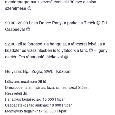
mentorprogramunk vezetőjével, aki 30 éve a salsa
szerelmese 😉
20.00- 22.00 Latin Dance Party- a parkett a Tiétek 😉 DJ
Csabeeval 😉
22.00- tól felforrósodik a hangulat, a táncteret felváltja a
küzdőtér és vízszíntesben is folytatódik a tánc 😉 – igény
esetén Ors ráhangoló játékaival 😉
Helyszín: Bp.- Zugló, SWLT Központ
Létszám: maximum 25 fő
Dresscode: latin, nyárias, laza, színes, szexi öltözet
Részvételi díj:
Fanatikus tagjainknak: 15 000 Ft/pár
Csapatjátékos tagjainknak: 18 000 Ft/pár
Megfigyelő tagjainknak: 20 000 Ft/pár