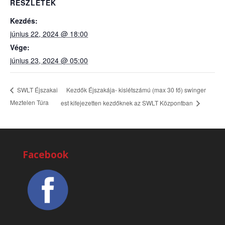
RÉSZLETEK
Kezdés:
június 22, 2024 @ 18:00
Vége:
június 23, 2024 @ 05:00
Kezdők Éjszakája- kislétszámú (max 30 fő) swinger
SWLT Éjszakai
Meztelen Túra
est kifejezetten kezdőknek az SWLT Központban
Facebook