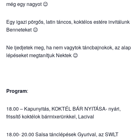
még egy nagyot 😉
Egy igazi pörgős, latin táncos, koktélos estére invitálunk
Benneteket 😉
Ne ijedjetek meg, ha nem vagytok táncbajnokok, az alap
lépéseket megtanítjuk Nektek 😉
Program
:
18.00 – Kapunyitás, KOKTÉL BÁR NYITÁSA- nyári,
frissítő koktélok bármixerünkkel, Lacival
18.00- 20.00 Salsa tánclépések Gyurival, az SWLT