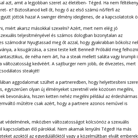
l azt, amit a legjobban szeret az életében- Téged. Ha nem féltékeny
t- e? Biztosítanod kell őt, hogy ő az első számú nő/férfi az
együtt jöttök haza! A swinger élmény ideiglenes, de a kapcsolatotok ö
i, miért akarsz másokkal szexelni? Azért, mert nem elég jó
 szexuális teljesítményével és számos dologban bizonytalan az
tes számodra! Nyugtassad meg őt azzal, hogy gyakrabban bókolsz nek
ványa, a kisugárzása, a szexi teste kelt Benned! Próbáld meg felhozn
fantasztikus, de néha nem árt, ha a steak mellett saláta vagy krumpli 
 a változatosság kedvéért. A sajtburger nem jobb, de élvezetes, mert
csodálatos steakjét!
lában aggodalomat szülhet a partneredben, hogy helyettesíteni szer
cs, egyszerűen olyan új élményeket szeretnél vele közösen megélni,
rek bevonására, hiszen ketten nehéz megélni például az érdeshármas
 nemváltó műtétre csak azért, hogy a partnere azonos neművel is
lat védelmének, miközben változatosságot kölcsönöz a szexuális
bil kapcsolatban élő párokkal. Nem akarnak lenyúlni Téged! Ha más
teket azoktól az egyedülállóktól vagy a közelmúltban elvált emberekt