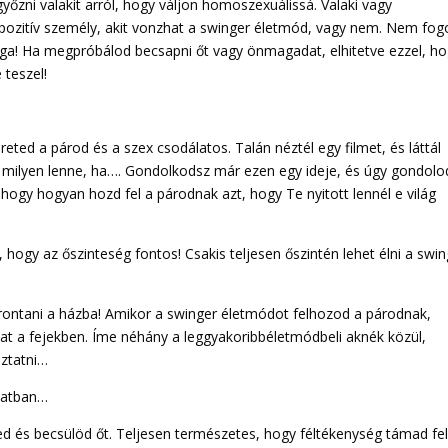
yőzni valakit arról, hogy váljon homoszexuálissá. Valaki vagy
pozitív személy, akit vonzhat a swinger életmód, vagy nem. Nem fog
ga! Ha megpróbálod becsapni őt vagy önmagadat, elhitetve ezzel, h
 teszel!
ted a párod és a szex csodálatos. Talán néztél egy filmet, és láttál
 milyen lenne, ha…. Gondolkodsz már ezen egy ideje, és úgy gondolo
hogy hogyan hozd fel a párodnak azt, hogy Te nyitott lennél e világ
hogy az őszinteség fontos! Csakis teljesen őszintén lehet élni a swin
l rontani a házba! Amikor a swinger életmódot felhozod a párodnak,
t a fejekben. Íme néhány a leggyakoribbéletmódbeli aknék közül,
áztatni…
latban…
led és becsülöd őt. Teljesen természetes, hogy féltékenység támad fe