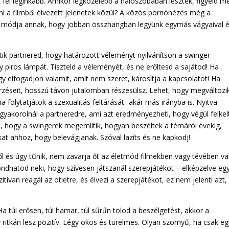
ak fel leginkább. Amikor legközelebb a hálószobában lesztek, figyeld m
ni a filmből élvezett jelenetek közül? A közös pornónézés még a
rű módja annak, hogy jobban összhangban legyünk egymás vágyaival 
ik partnered, hogy határozott véleményt nyilvánítson a swinger
y piros lámpát. Tiszteld a véleményét, és ne erőltesd a sajátod! Ha
y elfogadjon valamit, amit nem szeret, károsítja a kapcsolatot! Ha
érzéseit, hosszú távon jutalomban részesülsz. Lehet, hogy megváltozi
 folytatjátok a szexualitás feltárását- akár más irányba is. Nyitva
gyakorolnál a partneredre, ami azt eredményezheti, hogy végül felkelt
i, hogy a swingerek megemlítik, hogyan beszéltek a témáról évekig,
t ahhoz, hogy belevágjanak. Szóval lazíts és ne kapkodj!
l és úgy tűnik, nem zavarja őt az életmód filmekben vagy tévében va
mondhatod neki, hogy szívesen játszanál szerepjátékot – elképzelve eg
tívan reagál az ötletre, és élvezi a szerepjátékot, ez nem jelenti azt,
 túl erősen, túl hamar, túl sűrűn tolod a beszélgetést, akkor a
ritkán lesz pozitív. Légy okos és türelmes. Olyan szörnyű, ha csak eg