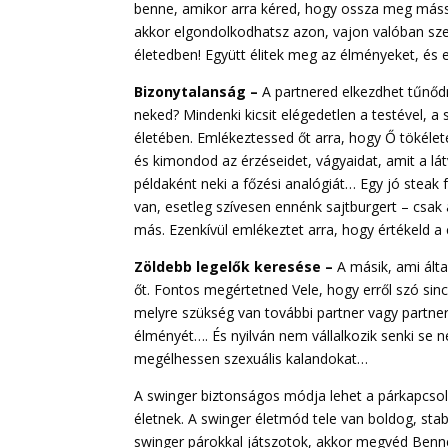
benne, amikor arra kéred, hogy ossza meg mássa
akkor elgondolkodhatsz azon, vajon valóban szere
életedben! Együtt élitek meg az élményeket, és 
Bizonytalanság –
A partnered elkezdhet tűnődn
neked? Mindenki kicsit elégedetlen a testével, a
életében. Emlékeztessed őt arra, hogy Ő tökéle
és kimondod az érzéseidet, vágyaidat, amit a lát
példaként neki a főzési analógiát… Egy jó steak 
van, esetleg szívesen ennénk sajtburgert – csak
más. Ezenkívül emlékeztet arra, hogy értékeld a 
Zöldebb legelők keresése –
A másik, ami álta
őt. Fontos megértetned Vele, hogy erről szó sin
melyre szükség van további partner vagy partne
élményét…. És nyilván nem vállalkozik senki se
megélhessen szexuális kalandokat…
A swinger biztonságos módja lehet a párkapcso
életnek. A swinger életmód tele van boldog, sta
swinger párokkal játszotok, akkor megvéd Benne