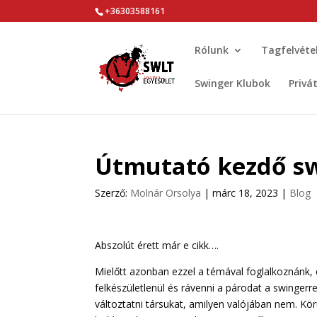
+36303588161
Rólunk
Tagfelvéte
Swinger Klubok
Privá
Útmutató kezdő s
Szerző:
Molnár Orsolya
|
márc 18, 2023
|
Blog
Abszolút érett már e cikk….
Mielőtt azonban ezzel a témával foglalkoznánk,
felkészületlenül és rávenni a párodat a swinger
változtatni társukat, amilyen valójában nem. Kö