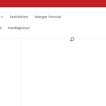
SexEduFest
Swinger Festival
él
Vendégkönyv