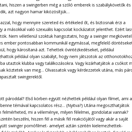
kítani, hiszen a swingerben még a szóló emberek is szabálykövetők és
kedik, azt nagyon hamar kiközösítjük…
azzal, hogy mennyire szereted és értékeled őt, és biztosnak érzi a
gy a másokkal való szexuális kapcsolat kockázatot jelenthet. Ezért la
ötök. Nem véletlenül szoktuk hangoztatni, hogy a swinger megkövetel
telmes ember pontosabban kommunikál egymással, megfelelő döntéseke
ül, hogy károsítaná azt. Tehettek óvintézkedéseket, például
zhattok például olyan szabályt, hogy nem játszotok az otthonotokho
a utaztok klubba vagy találkozásokra. Vagy kizárhatjátok a csókot 
mi csak köztetek van meg… Olvassatok vagy kérdezzetek utána, más pár
apasztalt swingerektől.
tt pároddal? Első körben együtt nézhettek például olyan filmet, ami 
van benne témával kapcsolatos rész… (Nyitva?) Utána megoszthatjátok
n felmérheted, mi a véleménye, milyen félelmei, gondolatai vannak?
tén beszélni, hiszen fél a másik fél reakciójától vagy akár a saját
yütt swinger pornófilmet- amelyet aztán szintén kielemezhettek-