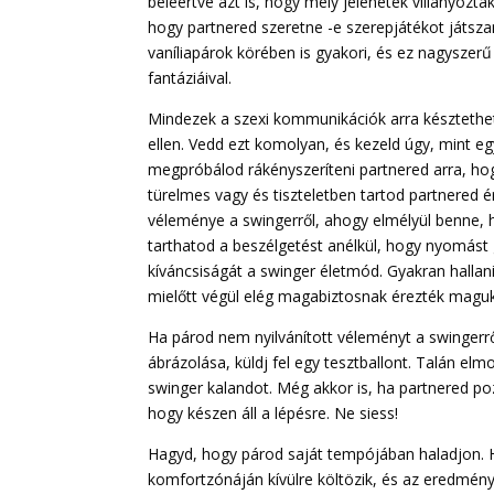
beleértve azt is, hogy mely jelenetek villanyozt
hogy partnered szeretne -e szerepjátékot játsza
vaníliapárok körében is gyakori, és ez nagysze
fantáziáival.
Mindezek a szexi kommunikációk arra késztethet
ellen. Vedd ezt komolyan, és kezeld úgy, mint eg
megpróbálod rákényszeríteni partnered arra, hog
türelmes vagy és tiszteletben tartod partnered 
véleménye a swingerről, ahogy elmélyül benne, ha
tarthatod a beszélgetést anélkül, hogy nyomást 
kíváncsiságát a swinger életmód. Gyakran hallan
mielőtt végül elég magabiztosnak érezték maguka
Ha párod nem nyilvánított véleményt a swingerrő
ábrázolása, küldj fel egy tesztballont. Talán el
swinger kalandot. Még akkor is, ha partnered pozi
hogy készen áll a lépésre. Ne siess!
Hagyd, hogy párod saját tempójában haladjon. Ha
komfortzónáján kívülre költözik, és az eredmény 