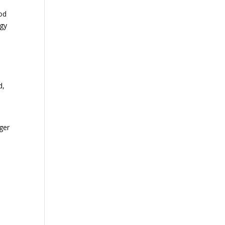
od
ogy
d,
ger
l