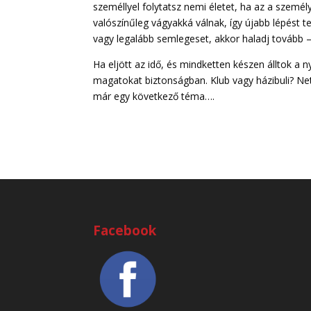
személlyel folytatsz nemi életet, ha az a személ
valószínűleg vágyakká válnak, így újabb lépést t
vagy legalább semlegeset, akkor haladj tovább 
Ha eljött az idő, és mindketten készen álltok a n
magatokat biztonságban. Klub vagy házibuli? N
már egy következő téma….
Facebook