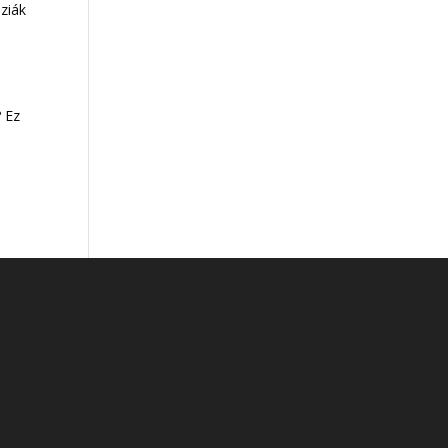
áziák
,
 Ez