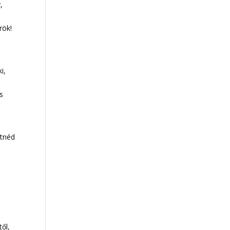
,
rök!
i,
i
is
etnéd
ől,