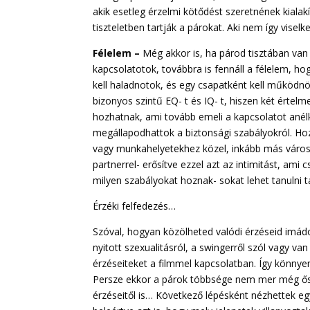
akik esetleg érzelmi kötődést szeretnének kiala
tiszteletben tartják a párokat. Aki nem így visel
Félelem –
Még akkor is, ha párod tisztában van 
kapcsolatotok, továbbra is fennáll a félelem, ho
kell haladnotok, és egy csapatként kell működn
bizonyos szintű EQ- t és IQ- t, hiszen két ér
hozhatnak, ami tovább emeli a kapcsolatot anélk
megállapodhattok a biztonsági szabályokról. Ho
vagy munkahelyetekhez közel, inkább más városb
partnerrel- erősítve ezzel azt az intimitást, a
milyen szabályokat hoznak- sokat lehet tanulni t
Érzéki felfedezés…
Szóval, hogyan közölheted valódi érzéseid imádo
nyitott szexualitásról, a swingerről szól vagy 
érzéseiteket a filmmel kapcsolatban. Így könnye
Persze ekkor a párok többsége nem mer még őszin
érzéseitől is… Következő lépésként nézhettek eg