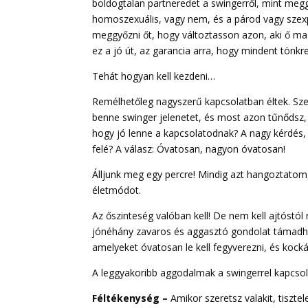
boldogtalan partneredet a swingerről, mint megg
homoszexuális, vagy nem, és a párod vagy szex
meggyőzni őt, hogy változtasson azon, aki ő ma
ez a jó út, az garancia arra, hogy mindent tönkre
Tehát hogyan kell kezdeni…
Remélhetőleg nagyszerű kapcsolatban éltek. Szere
benne swinger jelenetet, és most azon tűnődsz,
hogy jó lenne a kapcsolatodnak? A nagy kérdés, 
felé? A válasz: Óvatosan, nagyon óvatosan!
Álljunk meg egy percre! Mindig azt hangoztatom, 
életmódot.
Az őszinteség valóban kell! De nem kell ajtóstó
jónéhány zavaros és aggasztó gondolat támadha
amelyeket óvatosan le kell fegyverezni, és kock
A leggyakoribb aggodalmak a swingerrel kapcso
Féltékenység –
Amikor szeretsz valakit, tiszte