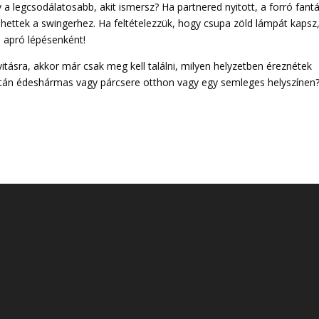
y a legcsodálatosabb, akit ismersz? Ha partnered nyitott, a forró fant
ehettek a swingerhez. Ha feltételezzük, hogy csupa zöld lámpát kapsz
– apró lépésenként!
yitásra, akkor már csak meg kell találni, milyen helyzetben éreznétek
etán édeshármas vagy párcsere otthon vagy egy semleges helyszínen?