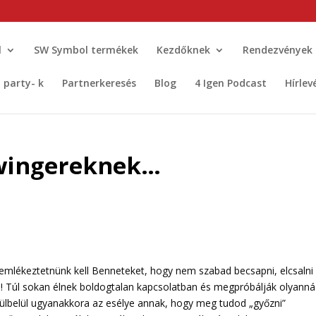
l
SW Symbol termékek
Kezdőknek
Rendezvények
t party- k
Partnerkeresés
Blog
4 Igen Podcast
Hírlev
wingereknek…
 emlékeztetnünk kell Benneteket, hogy nem szabad becsapni, elcsalni
re! Túl sokan élnek boldogtalan kapcsolatban és megpróbálják olyanná
rülbelül ugyanakkora az esélye annak, hogy meg tudod „győzni”