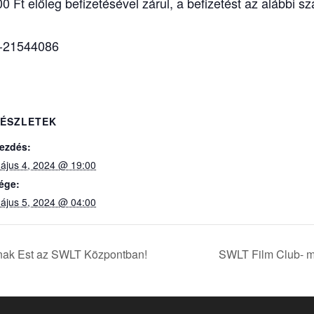
0 Ft előleg befizetésével zárul, a befizetést az alábbi 
-21544086
ÉSZLETEK
ezdés:
ájus 4, 2024 @ 19:00
ége:
ájus 5, 2024 @ 04:00
knak Est az SWLT Központban!
SWLT Film Club- mo