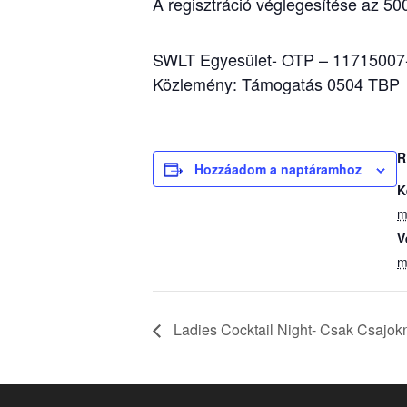
A regisztráció véglegesítése az 500
SWLT Egyesület- OTP – 11715007
Közlemény: Támogatás 0504 TBP
R
Hozzáadom a naptáramhoz
K
m
V
m
Ladies Cocktail Night- Csak Csajo