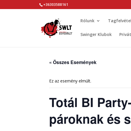
+36303588161
Rólunk
Tagfelvéte
Swinger Klubok
Privá
« Összes Események
Ez az esemény elmúlt.
Totál BI Party
pároknak és 