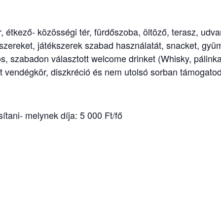
r, étkező- közösségi tér, fürdőszoba, öltöző, terasz, udv
vszereket, játékszerek szabad használatát, snacket, gyüm
s, szabadon választott welcome drinket (Whisky, pálinka,
tt vendégkör, diszkréció és nem utolsó sorban támogato
ítani- melynek díja: 5 000 Ft/fő