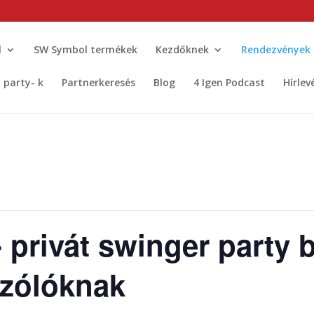
l
SW Symbol termékek
Kezdőknek
Rendezvények
t party- k
Partnerkeresés
Blog
4 Igen Podcast
Hírlev
- privát swinger party 
szólóknak