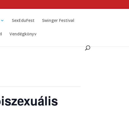
SexEduFest
Swinger Festival
él
Vendégkönyv
biszexuális