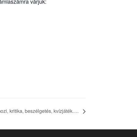
számlaszámra várjuk:
zi, kritika, beszélgetés, kvízjáték….