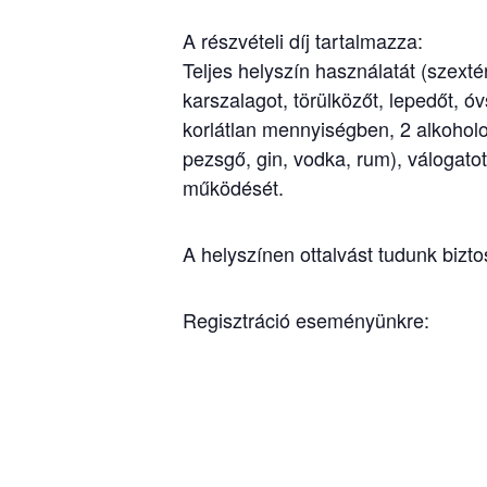
A részvételi díj tartalmazza:
Teljes helyszín használatát (szexté
karszalagot, törülközőt, lepedőt, ó
korlátlan mennyiségben, 2 alkoholo
pezsgő, gin, vodka, rum), válogato
működését.
A helyszínen ottalvást tudunk biztos
Regisztráció eseményünkre: