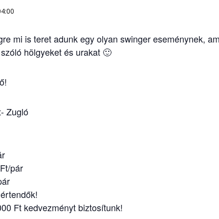
04:00
égre mi is teret adunk egy olyan swinger eseménynek, ame
t, szóló hölgyeket és urakat 🙂
ő!
- Zugló
ár
Ft/pár
pár
ő értendők!
 000 Ft kedvezményt biztosítunk!