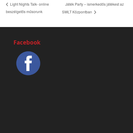
Játék Party – ismerkedős játékest az
Light Nights Talk- online
beszélgetős műsorunk
SWLT Központban
Facebook