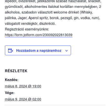
lepedőt, óvszereket, játékszerek szabad használatát, snacket,
gyümölcsöt, alkoholmentes italokat korlátlan mennyiségben, 2
alkoholos, szabadon választott welcome drinket (Whisky,
pálinka, Jager, Aperol spritz, borok, pezsgő, gin, vodka, rum),
válogatott vendégkör, diszkréció.
Regisztráció eseményünkre:
https://form.jotform.com/230092022813039
Hozzáadom a naptáramhoz
RÉSZLETEK
Kezdés:
május 8, 2024 @ 19:00
Vége:
május 9, 2024 @ 02:00