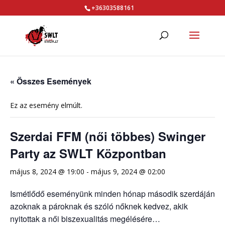
+36303588161
« Összes Események
Ez az esemény elmúlt.
Szerdai FFM (női többes) Swinger
Party az SWLT Központban
május 8, 2024 @ 19:00
-
május 9, 2024 @ 02:00
Ismétlődő eseményünk minden hónap második szerdáján
azoknak a pároknak és szóló nőknek kedvez, akik
nyitottak a női biszexualitás megélésére…