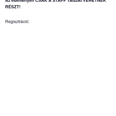
Az eseményen CSAK A STAFF TAGJAI VEHETNEK
RÉSZT!
Regisztráció: