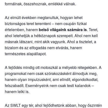
formálnak, összehoznak, emlékké válnak.
Az elmúlt években megtanultuk, hogyan lehet
biztonságos teret teremteni – nem csupán fizikai
értelemben, hanem
belső világaink számára is
. Teret,
ahol letehetjük a hétköznapok szerepeit. Ahol nem kell
másnak látszani, mint akik vagyunk. Ahol a tisztelet, a
bizalom és az elfogadás nem elvárás, hanem
természetes alapállapot.
A fejlődés mindig ott motoszkál a mélyebb rétegekben. A
programokat nem csak szórakozásként álmodjuk meg,
hanem olyan impulzusként, ami elindít, elgondolkodtat,
felszabadít. Eseményeink nem csak testi kalandok –
hanem lelki is.
Az SWLT egy tér, ahol fejlődhetünk abban, hogy őszintén