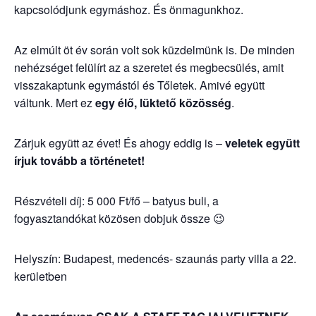
kapcsolódjunk egymáshoz. És önmagunkhoz.
Az elmúlt öt év során volt sok küzdelmünk is. De minden
nehézséget felülírt az a szeretet és megbecsülés, amit
visszakaptunk egymástól és Tőletek. Amivé együtt
váltunk. Mert ez
egy
élő, lüktető közösség
.
Zárjuk együtt az évet!
És ahogy eddig is –
veletek együtt
írjuk tovább a történetet!
Részvételi díj: 5 000 Ft/fő – batyus buli, a
fogyasztandókat közösen dobjuk össze 😉
Helyszín: Budapest, medencés- szaunás party villa a 22.
kerületben