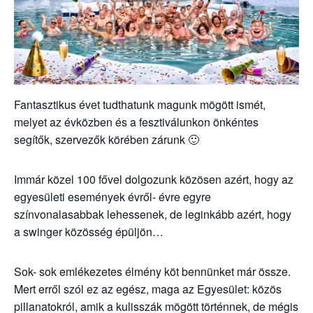
Fantasztikus évet tudthatunk magunk mögött ismét,
melyet az évközben és a fesztiválunkon önkéntes
segítők, szervezők körében zárunk 🙂
Immár közel 100 fővel dolgozunk közösen azért, hogy az
egyesületi események évről- évre egyre
színvonalasabbak lehessenek, de leginkább azért, hogy
a swinger közösség épüljön…
Sok- sok emlékezetes élmény köt bennünket már össze.
Mert erről szól ez az egész, maga az Egyesület: közös
pillanatokról, amik a kulisszák mögött történnek, de mégis