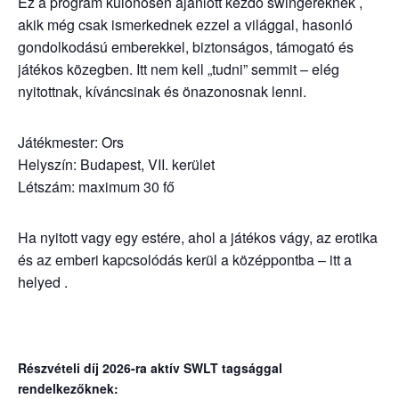
Ez a program különösen ajánlott kezdő swingereknek ,
akik még csak ismerkednek ezzel a világgal, hasonló
gondolkodású emberekkel, biztonságos, támogató és
játékos közegben. Itt nem kell „tudni” semmit – elég
nyitottnak, kíváncsinak és önazonosnak lenni.
Játékmester: Ors
Helyszín: Budapest, VII. kerület
Létszám: maximum 30 fő
Ha nyitott vagy egy estére, ahol a játékos vágy, az erotika
és az emberi kapcsolódás kerül a középpontba – itt a
helyed .
Részvételi díj 2026-ra aktív SWLT tagsággal
rendelkezőknek: