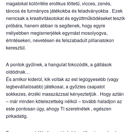
magatokat különféle erotikus töltetű, vicces, zenés,
táncos és furmányos játékokba és feladványokba . Ezek
nemcsak a kreativitásotokat és együttműködéseket teszik
próbára, hanem abban is segítenek, hogy egyre
mélyebben megismerjétek egymást mosolyogva,
érintéseken, nevetésen és felszabadult pillanatokon
keresztül.
A pontok gyűlnek, a hangulat fokozódik, a gátlások
oldódnak…
És amikor kiderül, kik voltak az est legügyesebb (vagy
legbevállalósabb) játékosai, a győztes csapatot
sokkezes, érzéki masszázzsal kényeztetjük . Hogy aztán
– már minden kötelezettség nélkül – tovább haladjon az
este pontosan úgy, ahogy Ti szeretnétek , egészen
pirkadatig.