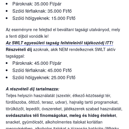
Pároknak: 35.000 Ft/pár
Szóló férfiaknak: 35.000 Ft/fő
Szóló hölgyeknek: 15.000 Ft/fő
Az eseményre ne felejtsd el beváltani tagsági utalványod, mely
a fenti díjból vonódik le!
Az SWLT egyesületi tagság feltételeiről tájékozódj ITT!
Részvételi díj
azoknak, akik NEM rendelkeznek SWLT aktív
tagsággal:
Pároknak: 45.000 Ft/pár
Szóló férfiaknak: 45.000 Ft/fő
Szóló hölgyeknek: 25.000 Ft/fő
A részvételi díj tartalmazza:
Teljes helyszín használatát (szextér, étkező-közösségi tér,
fürdőszoba, öltöző, terasz, udvar), hajnalig tartó programokat,
törülközőt, lepedőt, óvszereket, játékszerek szabad használatát,
svédasztalos téli finomságokat, meleg és hideg ételeket
,
snacket, gyümölcsöt, alkoholmentes italokat korlátlan
mennyiségben, alkoholos italokat a józanság határáig (Whisky,