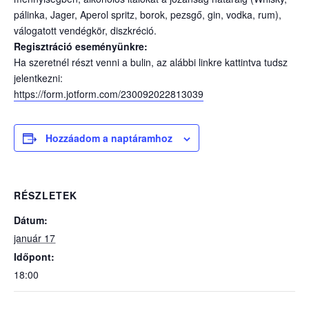
pálinka, Jager, Aperol spritz, borok, pezsgő, gin, vodka, rum),
válogatott vendégkör, diszkréció.
Regisztráció eseményünkre:
Ha szeretnél részt venni a bulin, az alábbi linkre kattintva tudsz
jelentkezni:
https://form.jotform.com/230092022813039
Hozzáadom a naptáramhoz
RÉSZLETEK
Dátum:
január 17
Időpont:
18:00