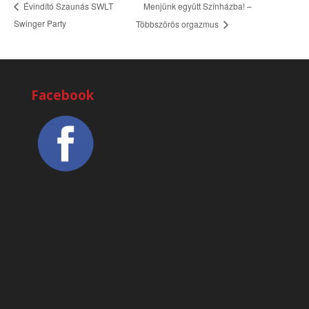
Menjünk együtt Színházba! –
Évindító Szaunás SWLT
Swinger Party
Többszörös orgazmus
Facebook