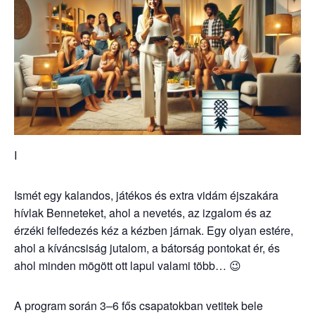
I
Ismét egy kalandos, játékos és extra vidám éjszakára
hívlak Benneteket, ahol a nevetés, az izgalom és az
érzéki felfedezés kéz a kézben járnak. Egy olyan estére,
ahol a kíváncsiság jutalom, a bátorság pontokat ér, és
ahol minden mögött ott lapul valami több… 😉
A program során 3–6 fős csapatokban vetitek bele