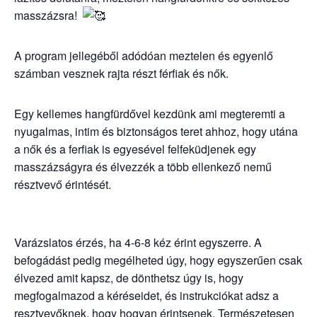
masszázsra!
A program jellegéből adódóan meztelen és egyenlő
számban vesznek rajta részt férfiak és nők.
Egy kellemes hangfürdővel kezdünk ami megteremti a
nyugalmas, intim és biztonságos teret ahhoz, hogy utána
a nők és a ferfiak is egyesével felfeküdjenek egy
masszázságyra és élvezzék a több ellenkező nemű
résztvevő érintését.
Varázslatos érzés, ha 4-6-8 kéz érint egyszerre. A
befogádást pedig megélheted úgy, hogy egyszerűen csak
élvezed amit kapsz, de dönthetsz úgy is, hogy
megfogalmazod a kéréseidet, és instrukciókat adsz a
resztvevőknek, hogy hogyan érintsenek. Természetesen