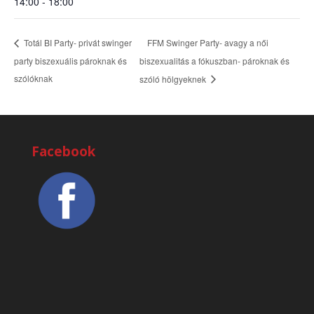
14:00 - 18:00
FFM Swinger Party- avagy a női
Totál BI Party- privát swinger
party biszexuális pároknak és
biszexualitás a fókuszban- pároknak és
szólóknak
szóló hölgyeknek
Facebook