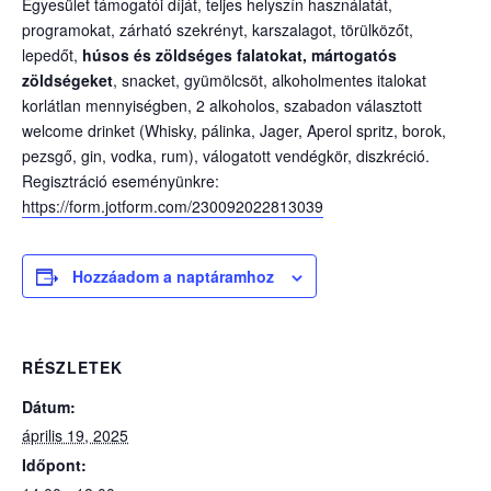
Egyesület támogatói díját, teljes helyszín használatát,
programokat, zárható szekrényt, karszalagot, törülközőt,
lepedőt,
húsos és zöldséges falatokat, mártogatós
zöldségeket
, snacket, gyümölcsöt, alkoholmentes italokat
korlátlan mennyiségben, 2 alkoholos, szabadon választott
welcome drinket (Whisky, pálinka, Jager, Aperol spritz, borok,
pezsgő, gin, vodka, rum), válogatott vendégkör, diszkréció.
Regisztráció eseményünkre:
https://form.jotform.com/230092022813039
Hozzáadom a naptáramhoz
RÉSZLETEK
Dátum:
április 19, 2025
Időpont: