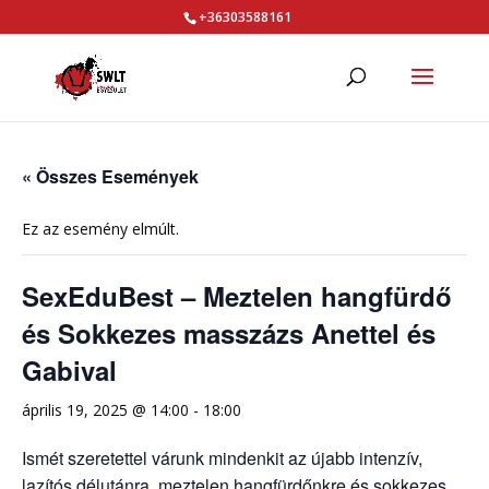
+36303588161
« Összes Események
Ez az esemény elmúlt.
SexEduBest – Meztelen hangfürdő
és Sokkezes masszázs Anettel és
Gabival
április 19, 2025 @ 14:00
-
18:00
Ismét szeretettel várunk mindenkit az újabb intenzív,
lazítós délutánra, meztelen hangfürdőnkre és sokkezes