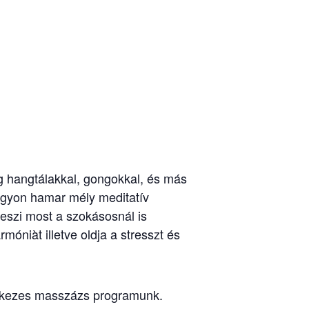
g hangtálakkal, gongokkal, és más
gyon hamar mély meditatív
teszi most a szokásosnál is
óniàt illetve oldja a stresszt és
Sokkezes masszázs programunk.