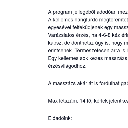
A program jellegéből adódóan mezt
A kellemes hangfürdő megteremtette
egyesével felfeküdjenek egy massz
Varázslatos érzés, ha 4-6-8 kéz é
kapsz, de dönthetsz úgy is, hogy 
érintsenek. Természetesen arra is 
Egy kellemes sok kezes masszázs b
érzésvilágodhoz.
A masszázs akár át is fordulhat gaba
Max létszám: 14 fő, kérlek jelentke
Előadóink: