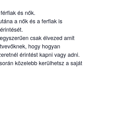
érfiak és nők.
ána a nők és a ferfiak is
rintését.
y egyszerűen csak élvezed amit
sztvevőknek, hogy hogyan
retnél érintést kapni vagy adni.
orán közelebb kerülhetsz a saját