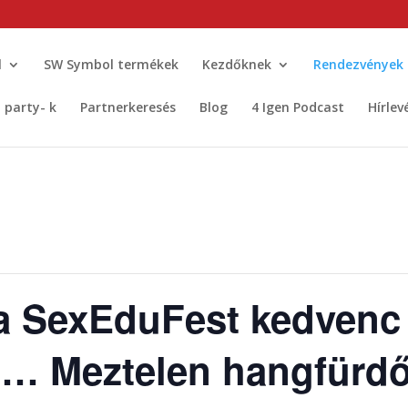
l
SW Symbol termékek
Kezdőknek
Rendezvények
t party- k
Partnerkeresés
Blog
4 Igen Podcast
Hírlev
a SexEduFest kedvenc
l… Meztelen hangfürdő