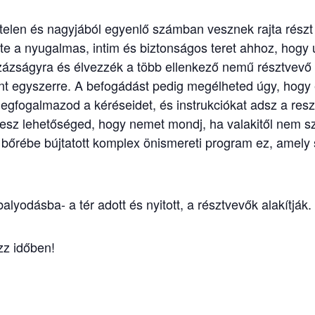
elen és nagyjából egyenlő számban vesznek rajta részt f
 a nyugalmas, intim és biztonságos teret ahhoz, hogy ut
ázságyra és élvezzék a több ellenkező nemű résztvevő é
rint egyszerre. A befogádást pedig megélheted úgy, hog
megfogalmazod a kéréseidet, és instrukciókat adsz a re
lesz lehetőséged, hogy nemet mondj, ha valakitől nem sze
őrébe bújtatott komplex önismereti program ez, amely s
lyodásba- a tér adott és nyitott, a résztvevők alakítják.
zz időben!