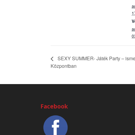
a
1
V
a
0
SEXY SUMMER- Játék Party – ismer
Központban
Facebook