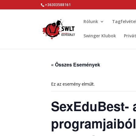
+36303588161
Rólunk
Tagfelvéte
Swinger Klubok
Privá
« Összes Események
Ez az esemény elmúlt.
SexEduBest- 
programjaibó