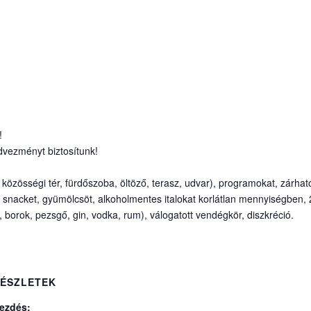
!
edvezményt biztosítunk!
 közösségi tér, fürdőszoba, öltöző, terasz, udvar), programokat, zárható
, snacket, gyümölcsöt, alkoholmentes italokat korlátlan mennyiségben,
z, borok, pezsgő, gin, vodka, rum), válogatott vendégkör, diszkréció.
ÉSZLETEK
ezdés: