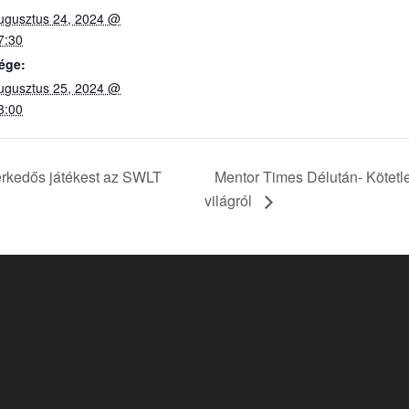
ugusztus 24, 2024 @
7:30
ége:
ugusztus 25, 2024 @
3:00
Mentor Times Délután- Kötetl
kedős játékest az SWLT
világról