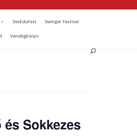
SexEduFest
Swinger Festival
él
Vendégkönyv
 és Sokkezes