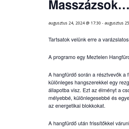
Masszázsok
augusztus 24, 2024 @ 17:30
-
augusztus 25
Tartsatok velünk erre a varázslatos
A programo egy Meztelen Hangfürd
A hangfürdő során a résztvevők a 
különleges hangszerekkel egy rez
állapotba visz. Ezt az élményt a c
mélyebbé, különlegesebbé és egyedi
az energetikai blokkokat.
A hangfürdő után frissítőkkel vár