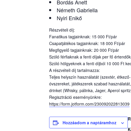
Bordás Anett
Németh Gabriella
Nyiri Enikő
Részvételi díj:
Fanatikus tagjainknak: 15 000 Ft/pár
Csapatjátékos tagjainknak: 18 000 Ft/pár
Megfigyelő tagjainknak: 20 000 Ft/pár
Szóló férfiaknak a fenti díjak per fő értendők
Szóló hölgyeknek a fenti díjból 10 000 Ft k
A részvételi díj tartalmazza:
Teljes helyszín használatát (szextér, étkező-
óvszereket, játékszerek szabad használatát
drinket (Whisky, pálinka, Jager, Aperol sprit
Regisztráció eseményünkre:
https://form.jotform.com/230092022813039
R
Hozzáadom a naptáramhoz
K