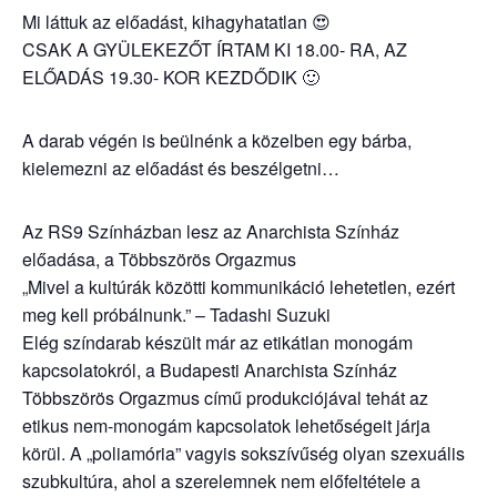
Mi láttuk az előadást, kihagyhatatlan 😍
CSAK A GYÜLEKEZŐT ÍRTAM KI 18.00- RA, AZ
ELŐADÁS 19.30- KOR KEZDŐDIK 🙂
A darab végén is beülnénk a közelben egy bárba,
kielemezni az előadást és beszélgetni…
Az RS9 Színházban lesz az Anarchista Színház
előadása, a Többszörös Orgazmus
„Mivel a kultúrák közötti kommunikáció lehetetlen, ezért
meg kell próbálnunk.” – Tadashi Suzuki
Elég színdarab készült már az etikátlan monogám
kapcsolatokról, a Budapesti Anarchista Színház
Többszörös Orgazmus című produkciójával tehát az
etikus nem-monogám kapcsolatok lehetőségeit járja
körül. A „poliamória” vagyis sokszívűség olyan szexuális
szubkultúra, ahol a szerelemnek nem előfeltétele a