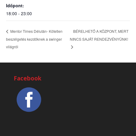
Időpont:
18:00 - 23:00
BÉRELHETŐ A KÖZPONT, MERT
Mentor Times Délután- Kötetlen
beszélgetés kezdőknek a swinger
NINCS SAJÁT RENDEZVÉNYÜNK!
világról
Facebook