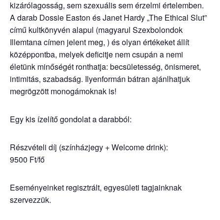
kizárólagosság, sem szexuális sem érzelmi értelemben.
A darab Dossie Easton és Janet Hardy „The Ethical Slut”
című kultkönyvén alapul (magyarul Szexbolondok
Illemtana címen jelent meg, ) és olyan értékeket állít
középpontba, melyek deficitje nem csupán a nemi
életünk minőségét ronthatja: becsületesség, önismeret,
intimitás, szabadság. Ilyenformán bátran ajánlhatjuk
megrögzött monogámoknak is!
Egy kis ízelítő gondolat a darabból:
Részvételi díj (színházjegy + Welcome drink):
9500 Ft/fő
Eseményeinket regisztrált, egyesületi tagjainknak
szervezzük.