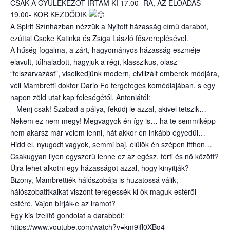
CSAK A GYÜLEKEZŐT ÍRTAM KI 17.00- RA, AZ ELŐADÁS
19.00- KOR KEZDŐDIK
A Spirit Színházban nézzük a Nyitott házasság című darabot,
ezúttal Cseke Katinka és Zsiga László főszereplésével.
A hűség fogalma, a zárt, hagyományos házasság eszméje
elavult, túlhaladott, hagyjuk a régi, klasszikus, olasz
“felszarvazást”, viselkedjünk modern, civilizált emberek módjára,
véli Mambretti doktor Dario Fo fergeteges komédiájában, s egy
napon zöld utat kap feleségétől, Antoniától:
– Menj csak! Szabad a pálya, feküdj le azzal, akivel tetszik…
Nekem ez nem megy! Megvagyok én így is… ha te semmiképp
nem akarsz már velem lenni, hát akkor én inkább egyedül…
Hidd el, nyugodt vagyok, semmi baj, elülök én szépen itthon…
Csakugyan ilyen egyszerű lenne ez az egész, férfi és nő között?
Újra lehet alkotni egy házasságot azzal, hogy kinyitják?
Bizony, Mambrettiék hálószobája is huzatossá válik,
hálószobatitkaikat viszont teregessék ki ők maguk estéről
estére. Vajon bírják-e az iramot?
Egy kis ízelítő gondolat a darabból:
https://www.youtube.com/watch?v=km9jfl0XBg4