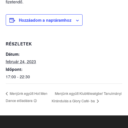
fizetendő.
Hozzáadom a naptáramhoz
RÉSZLETEK
Dátum:
február 24, 2023
Időpont:
17:00 - 22:30
Menjünk együtt Klubféleségbe! Tanulmányi
Menjünk együtt Hot Men
Dance előadásra 😉
Kirándulás a Glory Café- ba