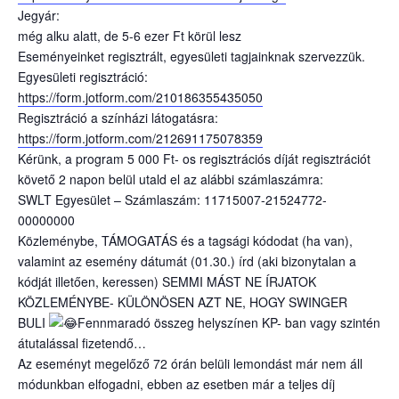
Jegyár:
még alku alatt, de 5-6 ezer Ft körül lesz
Eseményeinket regisztrált, egyesületi tagjainknak szervezzük.
Egyesületi regisztráció:
https://form.jotform.com/210186355435050
Regisztráció a színházi látogatásra:
https://form.jotform.com/212691175078359
Kérünk, a program 5 000 Ft- os regisztrációs díját regisztrációt
követő 2 napon belül utald el az alábbi számlaszámra:
SWLT Egyesület – Számlaszám: 11715007-21524772-
00000000
Közleménybe, TÁMOGATÁS és a tagsági kódodat (ha van),
valamint az esemény dátumát (01.30.) írd (aki bizonytalan a
kódját illetően, keressen) SEMMI MÁST NE ÍRJATOK
KÖZLEMÉNYBE- KÜLÖNÖSEN AZT NE, HOGY SWINGER
BULI
Fennmaradó összeg helyszínen KP- ban vagy szintén
átutalással fizetendő…
Az eseményt megelőző 72 órán belüli lemondást már nem áll
módunkban elfogadni, ebben az esetben már a teljes díj