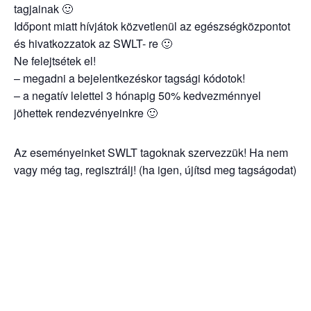
tagjainak 🙂
Időpont miatt hívjátok közvetlenül az egészségközpontot
és hivatkozzatok az SWLT- re 🙂
Ne felejtsétek el!
– megadni a bejelentkezéskor tagsági kódotok!
– a negatív lelettel 3 hónapig 50% kedvezménnyel
jöhettek rendezvényeinkre 🙂
Az eseményeinket SWLT tagoknak szervezzük! Ha nem
vagy még tag, regisztrálj! (ha igen, újítsd meg tagságodat)