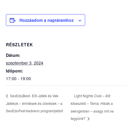
Hozzáadom a naptáramhoz
RÉSZLETEK
Dátum:
szeptember 3, 2024
Időpont:
17:00 - 19:00
Light Nights Club – élő
SexEduBest- Elő-Játék és Vak
Játékok – érintések és ízlelések – a
kibeszélő – Téma: Hibák a
SexEduFest kedvenc programjaiból
swingerben – avagy mit ne
tegyünk?