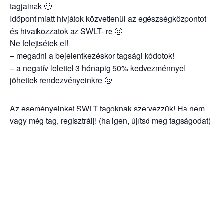
tagjainak 🙂
Időpont miatt hívjátok közvetlenül az egészségközpontot
és hivatkozzatok az SWLT- re 🙂
Ne felejtsétek el!
– megadni a bejelentkezéskor tagsági kódotok!
– a negatív lelettel 3 hónapig 50% kedvezménnyel
jöhettek rendezvényeinkre 🙂
Az eseményeinket SWLT tagoknak szervezzük! Ha nem
vagy még tag, regisztrálj! (ha igen, újítsd meg tagságodat)