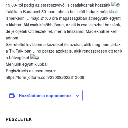
19.00- tól pedig az est résztvevői is csatlakoznak hozzánk
Találka a Budapest 30- ban, ahol a buli előtt tudunk még kicsit
ismerkedni… majd 21:00 óra magasságában átmegyünk együtt
a klubba. Aki csak később jönne, az ott is csatlakozhat hozzánk,
de jelöljetek Ott leszek- et, mert a létszámot Maciéknak le kell
adnom.
Szeretettel invitálom a kezdőket és azokat, akik még nem jártak
a Tik Tak- ban… no persze azokat is, akik rendszeresen ott töltik
a hétvégéket
Menjünk együtt klubba!
Regisztráció az eseményre:
https://form.jotform.com/230092022813039
Hozzáadom a naptáramhoz
RÉSZLETEK