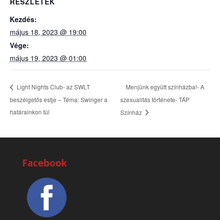
RÉSZLETEK
Kezdés:
május 18, 2023 @ 19:00
Vége:
május 19, 2023 @ 01:00
Menjünk együtt színházba!- A
Light Nights Club- az SWLT
beszélgetős estje – Téma: Swinger a
szexualitás története- TÁP
határainkon túl
Színház
Facebook