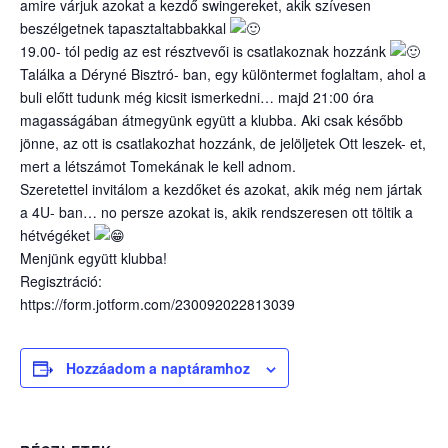
amire várjuk azokat a kezdő swingereket, akik szívesen
beszélgetnek tapasztaltabbakkal
19.00- tól pedig az est résztvevői is csatlakoznak hozzánk
Találka a Déryné Bisztró- ban, egy különtermet foglaltam, ahol a
buli előtt tudunk még kicsit ismerkedni… majd 21:00 óra
magasságában átmegyünk együtt a klubba. Aki csak később
jönne, az ott is csatlakozhat hozzánk, de jelöljetek Ott leszek- et,
mert a létszámot Tomekának le kell adnom.
Szeretettel invitálom a kezdőket és azokat, akik még nem jártak
a 4U- ban… no persze azokat is, akik rendszeresen ott töltik a
hétvégéket
Menjünk együtt klubba!
Regisztráció:
https://form.jotform.com/230092022813039
Hozzáadom a naptáramhoz