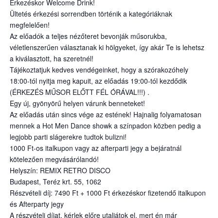
Érkezéskor Welcome Drink!
Ültetés érkezési sorrendben történik a kategóriáknak
megfelelően!
Az előadók a teljes nézőteret bevonják műsorukba,
véletlenszerűen választanak ki hölgyeket, így akár Te is lehetsz
a kiválasztott, ha szeretnél!
Tájékoztatjuk kedves vendégeinket, hogy a szórakozóhely
18:00-tól nyitja meg kapuit, az előadás 19:00-tól kezdődik
(ÉRKEZÉS MŰSOR ELŐTT FÉL ÓRÁVAL!!!) .
Egy új, gyönyörű helyen várunk benneteket!
Az előadás után sincs vége az estének! Hajnalig folyamatosan
mennek a Hot Men Dance showk a színpadon közben pedig a
legjobb parti slágerekre tudtok bulizni!
1000 Ft-os italkupon vagy az afterparti jegy a bejáratnál
kötelezően megvásárólandó!
Helyszín: REMIX RETRO DISCO
Budapest, Teréz krt. 55, 1062
Részvételi díj: 7490 Ft + 1000 Ft érkezéskor fizetendő italkupon
és Afterparty jegy
A részvételi díjat, kérlek előre utaljátok el, mert én már