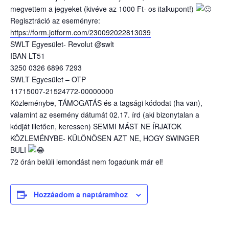
megvettem a jegyeket (kivéve az 1000 Ft- os italkupont!)
Regisztráció az eseményre:
https://form.jotform.com/230092022813039
SWLT Egyesület- Revolut @swlt
IBAN LT51
3250 0326 6896 7293
SWLT Egyesület – OTP
11715007-21524772-00000000
Közleménybe, TÁMOGATÁS és a tagsági kódodat (ha van),
valamint az esemény dátumát 02.17. írd (aki bizonytalan a
kódját illetően, keressen) SEMMI MÁST NE ÍRJATOK
KÖZLEMÉNYBE- KÜLÖNÖSEN AZT NE, HOGY SWINGER
BULI
72 órán belüli lemondást nem fogadunk már el!
Hozzáadom a naptáramhoz