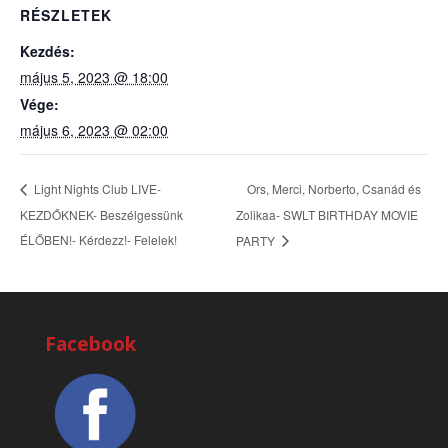
RÉSZLETEK
Kezdés:
május 5, 2023 @ 18:00
Vége:
május 6, 2023 @ 02:00
Ors, Merci, Norberto, Csanád és
Light Nights Club LIVE-
KEZDŐKNEK- Beszélgessünk
Zolikaa- SWLT BIRTHDAY MOVIE
ÉLŐBEN!- Kérdezz!- Felelek!
PARTY
Facebook