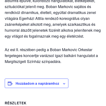
albumra épülve, különböző hangulatokat, életképeket,
szituációkat jelenít meg. Boban Markovic sajátos és
rendkívül dinamikus, életteli, egyúttal dramatikus zenei
világára Egerházi Attila rendező-koreográfus olyan
zsánerképeket alkotott meg, amelyek szarkasztikus és
humorral átszőtt jelenetek füzérét alkotva jelenítenek meg
egy világot és fogalmaznak meg egy életérzést.
Az est II. részében pedig a Boban Markovic Orkestar
fergeteges koncertje varázsol igazi balkáni hangulatot a
Margitszigeti Színház színpadára.
Hozzáadom a naptáramhoz
RÉSZLETEK