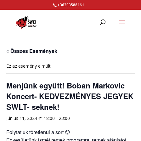
+36303588161
« Összes Események
Ez az esemény elmúlt.
Menjünk együtt! Boban Markovic
Koncert- KEDVEZMÉNYES JEGYEK
SWLT- seknek!
június 11, 2024 @ 18:00
-
23:00
Folytatjuk töretlenül a sort 😉
Egyesületünk ismét remek programra, remek ajánlatot