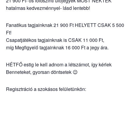
21 900 Ft- os földszinti ülőjegyek MOST NEKTEK
hatalmas kedvezménnyel- lásd lentebb!
Fanatikus tagjainknak 21 900 Ft HELYETT CSAK 5 500
Ft!
Csapatjátékos tagjainknak is CSAK 11 000 Ft,
míg Megfigyelő tagjainknak 16 000 Ft a jegy ára.
HÉTFŐ estig le kell adnom a létszámot, így kérlek
Benneteket, gyorsan döntsetek 😉
Regisztráció a szokásos felületünkön: