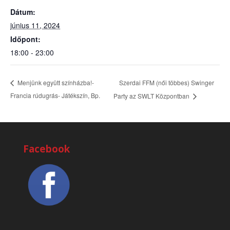
Dátum:
június 11, 2024
Időpont:
18:00 - 23:00
Szerdai FFM (női többes) Swinger
Menjünk együtt színházba!-
Francia rúdugrás- Játékszín, Bp.
Party az SWLT Központban
Facebook