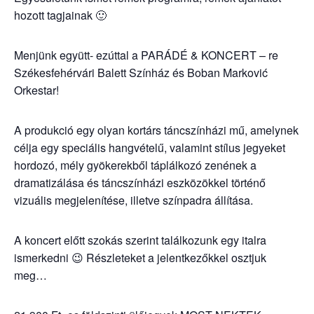
hozott tagjainak 🙂
Menjünk együtt- ezúttal a PARÁDÉ & KONCERT – re
Székesfehérvári Balett Színház és Boban Marković
Orkestar!
A produkció egy olyan kortárs táncszínházi mű, amelynek
célja egy speciális hangvételű, valamint stílus jegyeket
hordozó, mély gyökerekből táplálkozó zenének a
dramatizálása és táncszínházi eszközökkel történő
vizuális megjelenítése, illetve színpadra állítása.
A koncert előtt szokás szerint találkozunk egy italra
ismerkedni 😉 Részleteket a jelentkezőkkel osztjuk
meg…