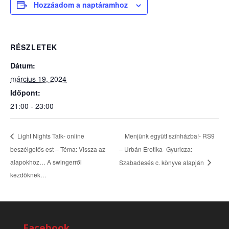
Hozzáadom a naptáramhoz
RÉSZLETEK
Dátum:
március 19, 2024
Időpont:
21:00 - 23:00
Menjünk együtt színházba!- RS9
Light Nights Talk- online
beszélgetős est – Téma: Vissza az
– Urbán Erotika- Gyuricza:
alapokhoz… A swingerről
Szabadesés c. könyve alapján
kezdőknek…
Facebook