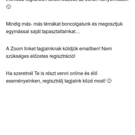
🙂
Mindig más- más témákat boncolgatunk és megosztjuk
egymással saját tapasztaltainkat…
A Zoom linket tagjainknak küldjük emailben! Nem
szükséges előzetes regisztráció!
Ha szeretnél Te is részt venni online és élő
eseményeinken, regisztrálj tagjaink közé most! 🙂