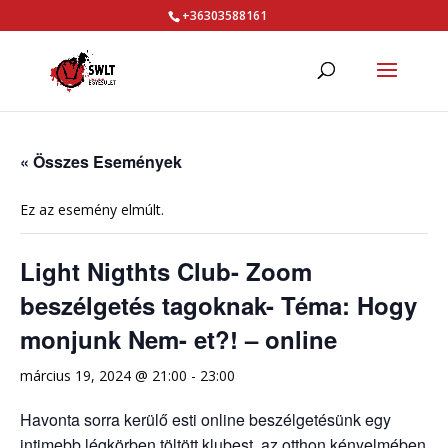
+36303588161
« Összes Események
Ez az esemény elmúlt.
Light Nigthts Club- Zoom
beszélgetés tagoknak- Téma: Hogy
monjunk Nem- et?! – online
március 19, 2024 @ 21:00
-
23:00
Havonta sorra kerülő esti online beszélgetésünk egy
intimebb légkörben töltött klubest, az otthon kényelmében