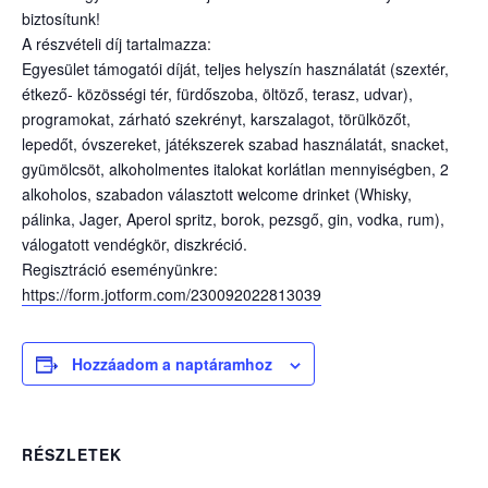
biztosítunk!
A részvételi díj tartalmazza:
Egyesület támogatói díját, teljes helyszín használatát (szextér,
étkező- közösségi tér, fürdőszoba, öltöző, terasz, udvar),
programokat, zárható szekrényt, karszalagot, törülközőt,
lepedőt, óvszereket, játékszerek szabad használatát, snacket,
gyümölcsöt, alkoholmentes italokat korlátlan mennyiségben, 2
alkoholos, szabadon választott welcome drinket (Whisky,
pálinka, Jager, Aperol spritz, borok, pezsgő, gin, vodka, rum),
válogatott vendégkör, diszkréció.
Regisztráció eseményünkre:
https://form.jotform.com/230092022813039
Hozzáadom a naptáramhoz
RÉSZLETEK