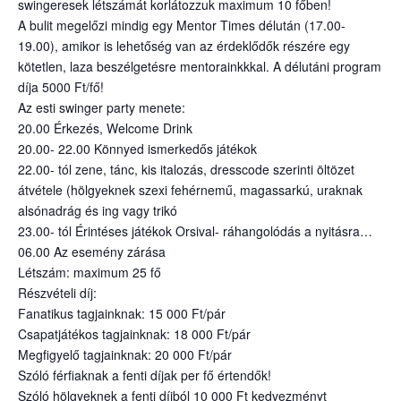
swingeresek létszámát korlátozzuk maximum 10 főben!
A bulit megelőzi mindig egy Mentor Times délután (17.00-
19.00), amikor is lehetőség van az érdeklődők részére egy
kötetlen, laza beszélgetésre mentorainkkkal. A délutáni program
díja 5000 Ft/fő!
Az esti swinger party menete:
20.00 Érkezés, Welcome Drink
20.00- 22.00 Könnyed ismerkedős játékok
22.00- tól zene, tánc, kis italozás, dresscode szerinti öltözet
átvétele (hölgyeknek szexi fehérnemű, magassarkú, uraknak
alsónadrág és ing vagy trikó
23.00- tól Érintéses játékok Orsival- ráhangolódás a nyitásra…
06.00 Az esemény zárása
Létszám: maximum 25 fő
Részvételi díj:
Fanatikus tagjainknak: 15 000 Ft/pár
Csapatjátékos tagjainknak: 18 000 Ft/pár
Megfigyelő tagjainknak: 20 000 Ft/pár
Szóló férfiaknak a fenti díjak per fő értendők!
Szóló hölgyeknek a fenti díjból 10 000 Ft kedvezményt