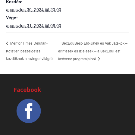
Kezdés:
augusztus 30, 2024 @ 20:00
Vége:
augusztus 31, 2024 @ 06:00
SexEduBest- Elő-Játék és Vak Játékok –
Mentor Times Délután-
Kötetlen beszélgetés
érintések és ízlelések – a SexEduFest
kezdőknek a swinger világról
kedvenc programjaiból
Facebook