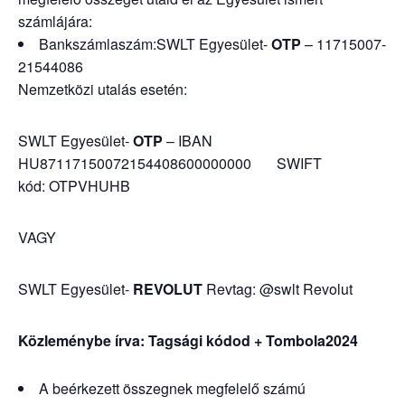
számlájára:
Bankszámlaszám:SWLT Egyesület-
OTP
– 11715007-
21544086
Nemzetközi utalás esetén:
SWLT Egyesület-
OTP
– IBAN
HU87117150072154408600000000 SWIFT
kód: OTPVHUHB
VAGY
SWLT Egyesület-
REVOLUT
Revtag: @swlt Revolut
Közleménybe írva: Tagsági kódod + Tombola2024
A beérkezett összegnek megfelelő számú