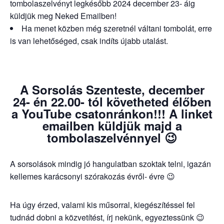
tombolaszelvényt legkésőbb 2024 december 23- áig
küldjük meg Neked Emailben!
Ha menet közben még szeretnél váltani tombolát, erre
is van lehetőséged, csak indíts újabb utalást.
A Sorsolás Szenteste, december
24- én 22.00- tól követheted élőben
a YouTube csatonránkon!!! A linket
emailben küldjük majd a
tombolaszelvénnyel 😉
A sorsolások mindig jó hangulatban szoktak telni, igazán
kellemes karácsonyi szórakozás évről- évre 😉
Ha úgy érzed, valami kis műsorral, kiegészítéssel fel
tudnád dobni a közvetítést, írj nekünk, egyeztessünk 😉