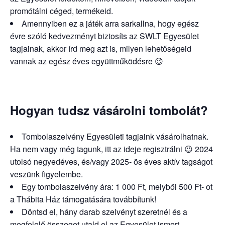
promótálni céged, termékeid.
Amennyiben ez a játék arra sarkallna, hogy egész
évre szóló kedvezményt biztosíts az SWLT Egyesület
tagjainak, akkor írd meg azt is, milyen lehetőségeid
vannak az egész éves együttműködésre 😉
Hogyan tudsz vásárolni tombolát?
Tombolaszelvény Egyesületi tagjaink vásárolhatnak.
Ha nem vagy még tagunk, itt az ideje regisztrálni 😉 2024
utolsó negyedéves, és/vagy 2025- ös éves aktív tagságot
veszünk figyelembe.
Egy tombolaszelvény ára: 1 000 Ft, melyből 500 Ft- ot
a Thábita Ház támogatására továbbítunk!
Döntsd el, hány darab szelvényt szeretnél és a
megfelelő összeget utald el az Egyesület ismert