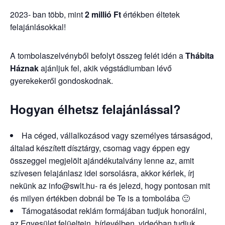
2023- ban több, mint
2 millió Ft
értékben éltetek
felajánlásokkal!
A tombolaszelvényből befolyt összeg felét idén a
Thábita
Háznak
ajánljuk fel, akik végstádiumban lévő
gyerekekeről gondoskodnak.
Hogyan élhetsz felajánlással?
Ha céged, vállalkozásod vagy személyes társaságod,
általad készített dísztárgy, csomag vagy éppen egy
összeggel megjelölt ajándékutalvány lenne az, amit
szívesen felajánlasz idei sorsolásra, akkor kérlek, írj
nekünk az info@swlt.hu- ra és jelezd, hogy pontosan mit
és milyen értékben dobnál be Te is a tombolába 🙂
Támogatásodat reklám formájában tudjuk honorálni,
az Egyesület felüeltein, hírlevélben, videóban tudjuk