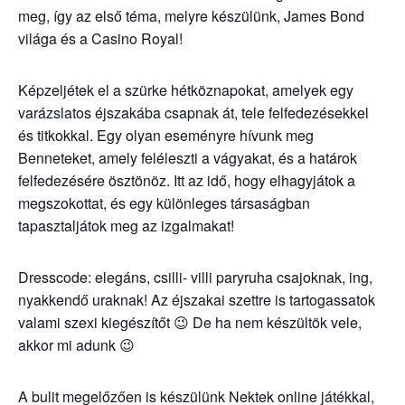
meg, így az első téma, melyre készülünk, James Bond
világa és a Casino Royal!
Képzeljétek el a szürke hétköznapokat, amelyek egy
varázslatos éjszakába csapnak át, tele felfedezésekkel
és titkokkal. Egy olyan eseményre hívunk meg
Benneteket, amely feléleszti a vágyakat, és a határok
felfedezésére ösztönöz. Itt az idő, hogy elhagyjátok a
megszokottat, és egy különleges társaságban
tapasztaljátok meg az izgalmakat!
Dresscode: elegáns, csilli- villi paryruha csajoknak, ing,
nyakkendő uraknak! Az éjszakai szettre is tartogassatok
valami szexi kiegészítőt 😉 De ha nem készültök vele,
akkor mi adunk 😉
A bulit megelőzően is készülünk Nektek online játékkal,