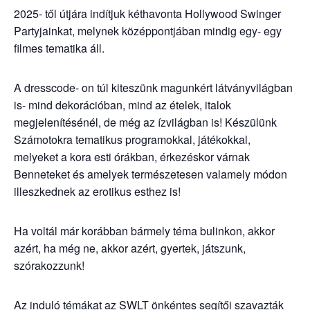
2025- től útjára indítjuk kéthavonta Hollywood Swinger
Partyjainkat, melynek középpontjában mindig egy- egy
filmes tematika áll.
A dresscode- on túl kiteszünk magunkért látványvilágban
is- mind dekorációban, mind az ételek, italok
megjelenítésénél, de még az ízvilágban is! Készülünk
Számotokra tematikus programokkal, játékokkal,
melyeket a kora esti órákban, érkezéskor várnak
Benneteket és amelyek természetesen valamely módon
illeszkednek az erotikus esthez is!
Ha voltál már korábban bármely téma bulinkon, akkor
azért, ha még ne, akkor azért, gyertek, játszunk,
szórakozzunk!
Az induló témákat az SWLT önkéntes segítői szavazták