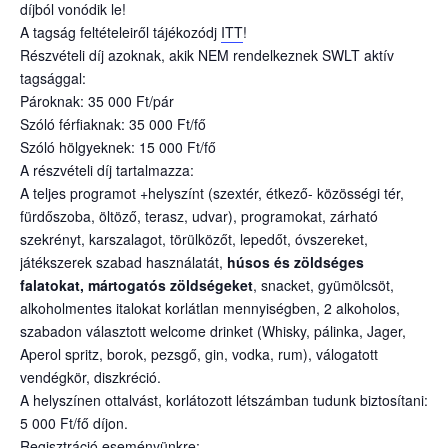
díjból vonódik le!
A tagság feltételeiről tájékozódj
ITT
!
Részvételi díj azoknak, akik NEM rendelkeznek SWLT aktív
tagsággal:
Pároknak: 35 000 Ft/pár
Szóló férfiaknak: 35 000 Ft/fő
Szóló hölgyeknek: 15 000 Ft/fő
A részvételi díj tartalmazza:
A teljes programot +helyszínt (szextér, étkező- közösségi tér,
fürdőszoba, öltöző, terasz, udvar), programokat, zárható
szekrényt, karszalagot, törülközőt, lepedőt, óvszereket,
játékszerek szabad használatát,
húsos és zöldséges
falatokat, mártogatós zöldségeket
, snacket, gyümölcsöt,
alkoholmentes italokat korlátlan mennyiségben, 2 alkoholos,
szabadon választott welcome drinket (Whisky, pálinka, Jager,
Aperol spritz, borok, pezsgő, gin, vodka, rum), válogatott
vendégkör, diszkréció.
A helyszínen ottalvást, korlátozott létszámban tudunk biztosítani:
5 000 Ft/fő díjon.
Regisztráció eseményünkre: