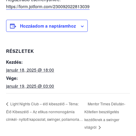
https://form.jotform.com/230092022813039
Hozzáadom a naptáramhoz
RÉSZLETEK
Kezdés:
január 18, 2025 @ 18:00
Vége:
január 19, 2025 @ 03:00
Mentor Times Délután-
Light Nights Club – élő kibeszélő – Téma:
Élő Kibeszélő – Az etikus nonmonogámia
Kötetlen beszélgetés
címkéi- nyitott kapcsolat, swinger, poliamoria…
kezdőknek a swinger
világról