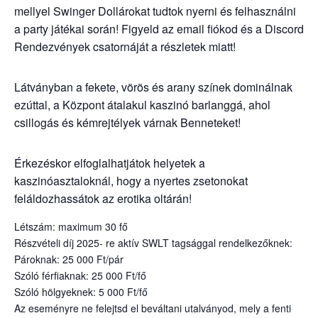
mellyel Swinger Dollárokat tudtok nyerni és felhasználni
a party játékai során! Figyeld az email fiókod és a Discord
Rendezvények csatornáját a részletek miatt!
Látványban a fekete, vörös és arany színek dominálnak
ezúttal, a Központ átalakul kaszinó barlanggá, ahol
csillogás és kémrejtélyek várnak Benneteket!
Érkezéskor elfoglalhatjátok helyetek a
kaszinóasztaloknál, hogy a nyertes zsetonokat
feláldozhassátok az erotika oltárán!
Létszám: maximum 30 fő
Részvételi díj 2025- re aktív SWLT tagsággal rendelkezőknek:
Pároknak: 25 000 Ft/pár
Szóló férfiaknak: 25 000 Ft/fő
Szóló hölgyeknek: 5 000 Ft/fő
Az eseményre ne felejtsd el beváltani utalványod, mely a fenti