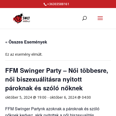
+36303588161
« Összes Események
Ez az esemény elmúlt.
FFM Swinger Party – Női többesre,
női biszexuálitásra nyitott
pároknak és szóló nőknek
október 5, 2024 @ 19:00
-
október 6, 2024 @ 04:00
FFM Swinger Partynk azoknak a pároknak és szóló
nőknek kedvez, akik nyitottak a női biszexualitás