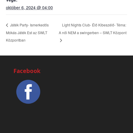
október 6, 2024 @ 04:00
Light Nights Club- Élő Kibeszélő- Téma:
Játék Party- Ismerkedős
Mókás Játék Est az SWLT
A női NEM a swingerben – SWLT Központ
Központban
Facebook