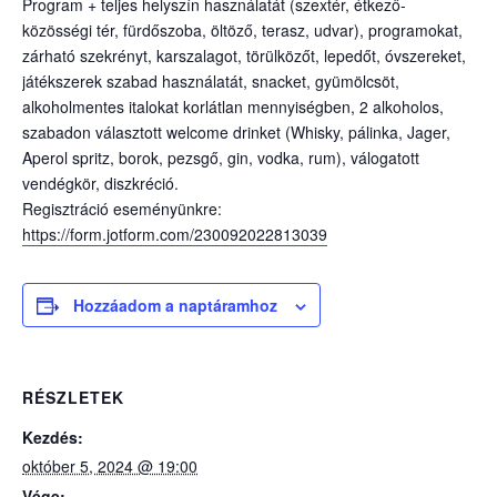
Program + teljes helyszín használatát (szextér, étkező-
közösségi tér, fürdőszoba, öltöző, terasz, udvar), programokat,
zárható szekrényt, karszalagot, törülközőt, lepedőt, óvszereket,
játékszerek szabad használatát, snacket, gyümölcsöt,
alkoholmentes italokat korlátlan mennyiségben, 2 alkoholos,
szabadon választott welcome drinket (Whisky, pálinka, Jager,
Aperol spritz, borok, pezsgő, gin, vodka, rum), válogatott
vendégkör, diszkréció.
Regisztráció eseményünkre:
https://form.jotform.com/230092022813039
Hozzáadom a naptáramhoz
RÉSZLETEK
Kezdés:
október 5, 2024 @ 19:00
Vége: