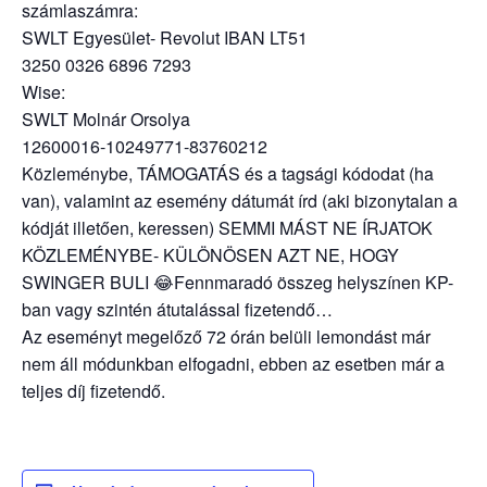
számlaszámra:
SWLT Egyesület- Revolut IBAN LT51
3250 0326 6896 7293
Wise:
SWLT Molnár Orsolya
12600016-10249771-83760212
Közleménybe, TÁMOGATÁS és a tagsági kódodat (ha
van), valamint az esemény dátumát írd (aki bizonytalan a
kódját illetően, keressen) SEMMI MÁST NE ÍRJATOK
KÖZLEMÉNYBE- KÜLÖNÖSEN AZT NE, HOGY
SWINGER BULI 😂Fennmaradó összeg helyszínen KP-
ban vagy szintén átutalással fizetendő…
Az eseményt megelőző 72 órán belüli lemondást már
nem áll módunkban elfogadni, ebben az esetben már a
teljes díj fizetendő.