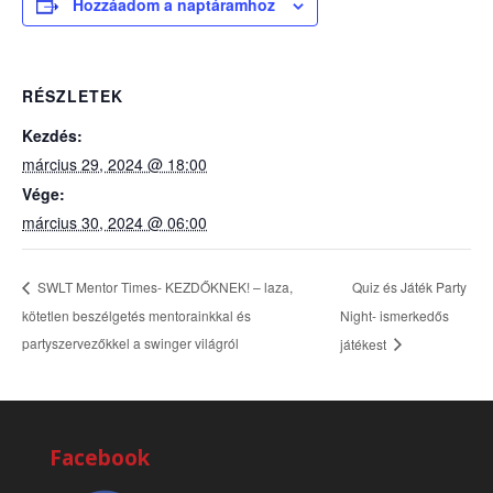
Hozzáadom a naptáramhoz
RÉSZLETEK
Kezdés:
március 29, 2024 @ 18:00
Vége:
március 30, 2024 @ 06:00
Quiz és Játék Party
SWLT Mentor Times- KEZDŐKNEK! – laza,
kötetlen beszélgetés mentorainkkal és
Night- ismerkedős
partyszervezőkkel a swinger világról
játékest
Facebook