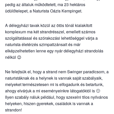
pedig az általuk működtetett, ma 23 hektáros
üdülőtelepet, a Naturista Oázis Kempinget.
A délegyházi tavak közül az ötös tónál kialakított
komplexum ma két strandrésszel, emellett számos
szolgáltatással és szórakozási lehetőséggel várja a
naturista életérzés szimpatizánsait és már
elképzelhetetlen lenne egy nyár délegyházi strandolás
nélkül 😉
Ne felejtsük el, hogy a strand nem Swinger paradicsom, a
naturistáknak és a helynek is vannak saját szabályaik,
melyeket természetesen mi is elfogadunk és betartunk,
ahogy elvárjuk a mi eseményeinkre látogatóktól is 🙂
Ilyen szabály náluk például, hogy szexelni tilos nyilvános
helyeken, hiszen gyerekek, családok is vannak a
strandon!