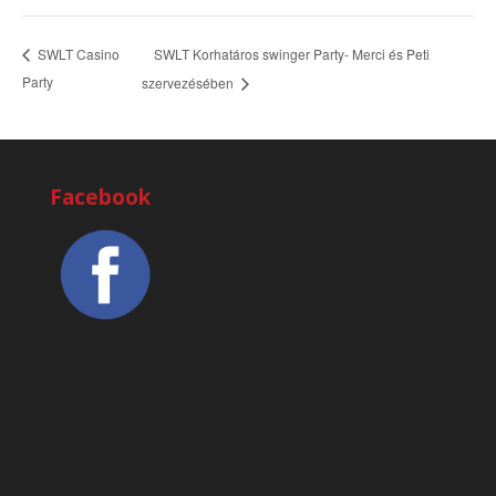
SWLT Korhatáros swinger Party- Merci és Peti
SWLT Casino
Party
szervezésében
Facebook