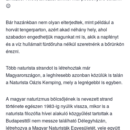
😉
Bár hazánkban nem olyan elterjedtek, mint például a
horvát tengerparton, azért akad néhány hely, ahol
szabadon engedhetjük magunkat mi is, akik a napfényt
és a víz hullámait fürdőruha nélkül szeretnénk a bőrünkön
érezni.
Több naturista strandot is létrehoztak már
Magyarországon, a leghíresebb azonban közülük is talán
a Naturista Oázis Kemping, mely a legrégebbi is egyben.
A magyar naturizmus bölcsőjének is nevezett strand
története egészen 1983-ig nyúlik vissza, mikor is a
naturista filozófia hívei alakuló közgyűlést tartottak a
Budapesttől nem messze található Délegyházán,
létrehozva a Magyar Naturisták Egyesületét, vele együtt