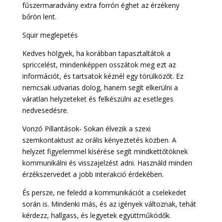
fűszermaradvány extra forrón éghet az érzékeny
bőrön lent.
Squir meglepetés
Kedves hölgyek, ha korábban tapasztaltátok a
spriccelést, mindenképpen osszátok meg ezt az
információt, és tartsatok kéznél egy törülközőt. Ez
nemcsak udvarias dolog, hanem segít elkerülni a
váratlan helyzeteket és felkészülni az esetleges
nedvesedésre.
Vonzó Pillantások- Sokan élvezik a szexi
szemkontaktust az orális kényeztetés közben. A
helyzet figyelemmel kísérése segít mindkettőtöknek
kommunikálni és visszajelzést adni. Használd minden
érzékszervedet a jobb interakció érdekében.
És persze, ne feledd a kommunikációt a cselekedet
során is. Mindenki más, és az igények változnak, tehát
kérdezz, hallgass, és legyetek együttműködők.