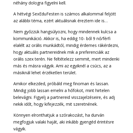
néhány dologra figyelni kell.
A hétvégi SexEduFesten is számos alkalommal feljött
az alábbi téma, ezért aktuálisnak éreztem ide is…
Nem győzzük hangsúlyozni, hogy mindennek kulcsa a
kommunikáció. Akkor is, ha eddig 10- ből 9 nő/férfi
elalélt az orális munkádtól, mindig érdemes rákérdezni,
hogy aktuális partnereidnek mik a preferenciáik az
orális szex terén. Ne feltételezz semmit, mert mindenki
más és másra vágyik. Ami az egyiknél a csúcs, az a
másiknál lehet érzéketlen terület.
Amikor elkezded, próbáld meg finoman és lassan.
Mindig jobb lassan emelni a hőfokot, mint hirtelen
belevágni. Figyelj a partnereid visszajelzéseire, és adj
nekik időt, hogy kifejezzék, mit szeretnének.
Könnyen elronthatjuk a szórakozást, ha durván
megfogjuk valaki haját, aki inkább gyengéd érintésre
vágyik.