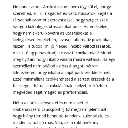
Ne panaszkodj- Amikor valami nem úgy sül el, ahogy
szeretnéd, állj ki magadért és változtassatok. Segíts a
társadnak örömöt szerezni azzal, hogy szuper szexi
hangon különleges utasításokat adsz. Ha érzékeled,
hogy nem sikerül követni az utasításokat a
kielégülésed érdekében, javasolj alternatív pozíciókat,
hiszen Te tudod, mi jó Neked. Inkább változtassatok,
mint utólag panaszkodj a rossz technika miatt! Mond
meg nyíltan, hogy inkább valami másra váltanál. Ha egy
személlyel nem találod az összhangot, bátran
kifejezheted, hogy inkább a saját partnereddel lennél.
Ezzel minimálisra csökkentheted a sértett érzések és a
felesleges dráma kialakulásának esélyét, miközben
megvéded saját magad és preferenciáid.
Néha az orális kényeztetés nem vezet el
robbanásszerű csúcspontig. Ez mégsem jelenti azt,
hogy hiány támad bennünk. Mindenki különbözik, és
minden szituáció más. Van, aki a robbanékony