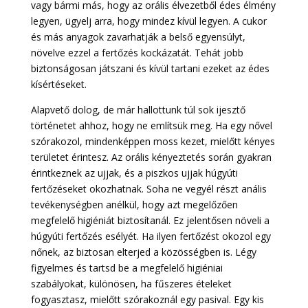
vagy bármi más, hogy az orális élvezetből édes élmény
legyen, ügyelj arra, hogy mindez kívül legyen. A cukor
és más anyagok zavarhatják a belső egyensúlyt,
növelve ezzel a fertőzés kockázatát. Tehát jobb
biztonságosan játszani és kívül tartani ezeket az édes
kísértéseket.
Alapvető dolog, de már hallottunk túl sok ijesztő
történetet ahhoz, hogy ne említsük meg. Ha egy nővel
szórakozol, mindenképpen moss kezet, mielőtt kényes
területet érintesz. Az orális kényeztetés során gyakran
érintkeznek az ujjak, és a piszkos ujjak húgyúti
fertőzéseket okozhatnak. Soha ne vegyél részt anális
tevékenységben anélkül, hogy azt megelőzően
megfelelő higiéniát biztosítanál. Ez jelentősen növeli a
húgyúti fertőzés esélyét. Ha ilyen fertőzést okozol egy
nőnek, az biztosan elterjed a közösségben is. Légy
figyelmes és tartsd be a megfelelő higiéniai
szabályokat, különösen, ha fűszeres ételeket
fogyasztasz, mielőtt szórakoznál egy pasival. Egy kis