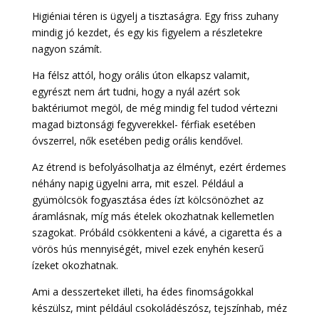
Higiéniai téren is ügyelj a tisztaságra. Egy friss zuhany
mindig jó kezdet, és egy kis figyelem a részletekre
nagyon számít.
Ha félsz attól, hogy orális úton elkapsz valamit,
egyrészt nem árt tudni, hogy a nyál azért sok
baktériumot megöl, de még mindig fel tudod vértezni
magad biztonsági fegyverekkel- férfiak esetében
óvszerrel, nők esetében pedig orális kendővel.
Az étrend is befolyásolhatja az élményt, ezért érdemes
néhány napig ügyelni arra, mit eszel. Például a
gyümölcsök fogyasztása édes ízt kölcsönözhet az
áramlásnak, míg más ételek okozhatnak kellemetlen
szagokat. Próbáld csökkenteni a kávé, a cigaretta és a
vörös hús mennyiségét, mivel ezek enyhén keserű
ízeket okozhatnak.
Ami a desszerteket illeti, ha édes finomságokkal
készülsz, mint például csokoládészósz, tejszínhab, méz