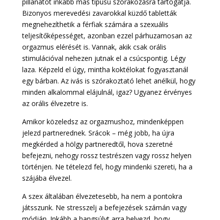
pillanatot inkább más típusú szórakozásra tartogatja.
Bizonyos merevedési zavarokkal küzdő tabletták
megnehezíthetik a férfiak számára a szexuális
teljesítőképességet, azonban ezzel párhuzamosan az
orgazmus elérését is. Vannak, akik csak orális
stimulációval nehezen jutnak el a csúcspontig. Légy
laza. Képzeld el úgy, mintha koktélokat fogyasztanál
egy bárban. Az ivás is szórakoztató lehet anélkül, hogy
minden alkalommal elájulnál, igaz? Ugyanez érvényes
az orális élvezetre is.
Amikor közeledsz az orgazmushoz, mindenképpen
jelezd partnerednek. Srácok – még jobb, ha újra
megkérded a hölgy partneredtől, hova szeretné
befejezni, nehogy rossz testrészen vagy rossz helyen
történjen. Ne tételezd fel, hogy mindenki szereti, ha a
szájába élvezel.
A szex általában élvezetesebb, ha nem a pontokra
játsszunk. Ne stresszelj a befejezések számán vagy
módján. Inkább a hangsúlyt arra helyezd, hogy