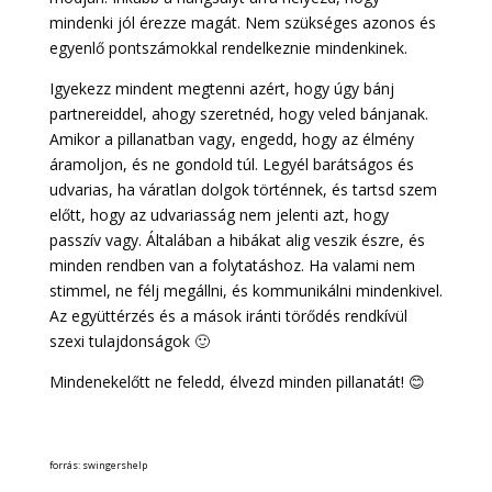
mindenki jól érezze magát. Nem szükséges azonos és
egyenlő pontszámokkal rendelkeznie mindenkinek.
Igyekezz mindent megtenni azért, hogy úgy bánj
partnereiddel, ahogy szeretnéd, hogy veled bánjanak.
Amikor a pillanatban vagy, engedd, hogy az élmény
áramoljon, és ne gondold túl. Legyél barátságos és
udvarias, ha váratlan dolgok történnek, és tartsd szem
előtt, hogy az udvariasság nem jelenti azt, hogy
passzív vagy. Általában a hibákat alig veszik észre, és
minden rendben van a folytatáshoz. Ha valami nem
stimmel, ne félj megállni, és kommunikálni mindenkivel.
Az együttérzés és a mások iránti törődés rendkívül
szexi tulajdonságok 🙂
Mindenekelőtt ne feledd, élvezd minden pillanatát! 😊
forrás: swingershelp