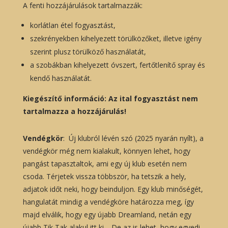
A fenti hozzájárulások tartalmazzák:
korlátlan étel fogyasztást,
szekrényekben kihelyezett törülközőket, illetve igény
szerint plusz törülköző használatát,
a szobákban kihelyezett óvszert, fertőtlenítő spray és
kendő használatát.
Kiegészítő információ: Az ital fogyasztást nem
tartalmazza a hozzájárulás!
Vendégkör
: Új klubról lévén szó (2025 nyarán nyílt), a
vendégkör még nem kialakult, könnyen lehet, hogy
pangást tapasztaltok, ami egy új klub esetén nem
csoda. Térjetek vissza többször, ha tetszik a hely,
adjatok időt neki, hogy beinduljon. Egy klub minőségét,
hangulatát mindig a vendégköre határozza meg, így
majd elválik, hogy egy újabb Dreamland, netán egy
újabb Tik Tak alakul itt ki… De az is lehet, hogy egyedi