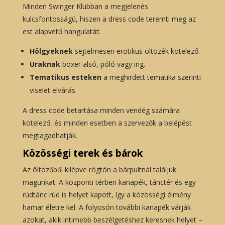
Minden Swinger Klubban a megjelenés
kulcsfontosságú, hiszen a dress code teremti meg az
est alapvető hangulatát:
Hölgyeknek
sejtelmesen erotikus öltözék kötelező.
Uraknak
boxer alsó, póló vagy ing.
Tematikus esteken
a meghirdett tematika szerinti
viselet elvárás.
A dress code betartása minden vendég számára
kötelező, és minden esetben a szervezők a belépést
megtagadhatják.
Közösségi terek és bárok
Az öltözőből kilépve rögtön a bárpultnál találjuk
magunkat. A központi térben kanapék, tánctér és egy
rúdtánc rúd is helyet kapott, így a közösségi élmény
hamar életre kel. A folyosón további kanapék várják
azokat, akik intimebb beszélgetéshez keresnek helyet –