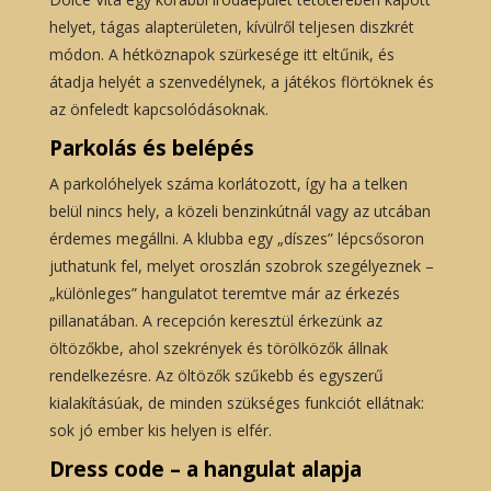
helyet, tágas alapterületen, kívülről teljesen diszkrét
módon. A hétköznapok szürkesége itt eltűnik, és
átadja helyét a szenvedélynek, a játékos flörtöknek és
az önfeledt kapcsolódásoknak.
Parkolás és belépés
A parkolóhelyek száma korlátozott, így ha a telken
belül nincs hely, a közeli benzinkútnál vagy az utcában
érdemes megállni. A klubba egy „díszes” lépcsősoron
juthatunk fel, melyet oroszlán szobrok szegélyeznek –
„különleges” hangulatot teremtve már az érkezés
pillanatában. A recepción keresztül érkezünk az
öltözőkbe, ahol szekrények és törölközők állnak
rendelkezésre. Az öltözők szűkebb és egyszerű
kialakításúak, de minden szükséges funkciót ellátnak:
sok jó ember kis helyen is elfér.
Dress code – a hangulat alapja