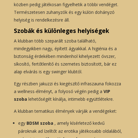
közben pedig játékosan figyelhetik a többi vendéget.
Természetesen zuhanyzók és egy külön dohányzó
helyiség is rendelkezésre áll.
Szobák és különleges helyiségek
A klubban több szeparált szoba található,
mindegyikben nagy, épített ágyakkal. A higiénia és a
biztonság érdekében mindenhol kihelyezett óvszer,
síkosító, fertőtlenítő és szemetes biztosított, bár ez
alap elvárás is egy swinger klubtól.
Egy részben jakuzzi és kiegészítő infraszauna fokozza
a wellness-élményt, a folyosó végén pedig a
VIP
szoba
lehetőségét kínálja, intimebb együttlétekre.
A klubban tematikus élmények várják a vendégeket:
egy
BDSM szoba
, amely kísérletező kedvű
pároknak ad ízelítőt az erotika játékosabb oldalából,