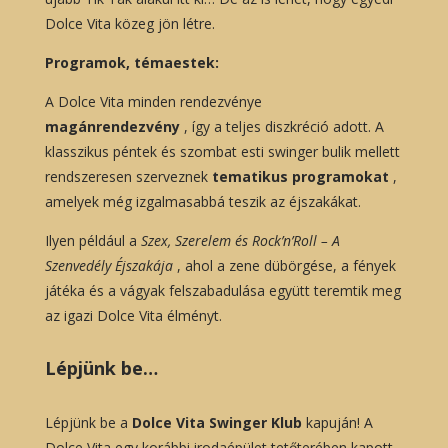
Dolce Vita közeg jön létre.
Programok, témaestek:
A Dolce Vita minden rendezvénye
magánrendezvény
, így a teljes diszkréció adott. A
klasszikus péntek és szombat esti swinger bulik mellett
rendszeresen szerveznek
tematikus programokat
,
amelyek még izgalmasabbá teszik az éjszakákat.
Ilyen például a
Szex, Szerelem és Rock’n’Roll – A
Szenvedély Éjszakája
, ahol a zene dübörgése, a fények
játéka és a vágyak felszabadulása együtt teremtik meg
az igazi Dolce Vita élményt.
Lépjünk be…
Lépjünk be a
Dolce Vita Swinger Klub
kapuján! A
Dolce Vita egy korábbi irodaépület tetőterében kapott