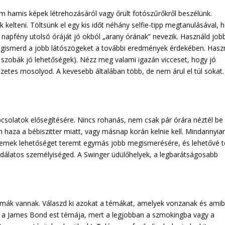
m hamis képek létrehozásáról vagy őrült fotószűrőkről beszélünk.
kelteni. Töltsünk el egy kis időt néhány selfie-tipp megtanulásával, 
apfény utolsó óráját jó okból „arany órának” nevezik. Használd job
gismerd a jobb látószögeket a további eredmények érdekében. Haszn
i szobák jó lehetőségek). Nézz meg valami igazán vicceset, hogy jó
etes mosolyod. A kevesebb általában több, de nem árul el túl sokat.
csolatok elősegítésére. Nincs rohanás, nem csak pár órára néztél be
 haza a bébiszitter miatt, vagy másnap korán kelnie kell. Mindannyia
z remek lehetőséget teremt egymás jobb megismerésére, és lehetővé t
dálatos személyiséged. A Swinger üdülőhelyek, a legbarátságosabb
témák vannak. Válaszd ki azokat a témákat, amelyek vonzanak és ami
 a James Bond est témája, mert a legjobban a szmokingba vagy a