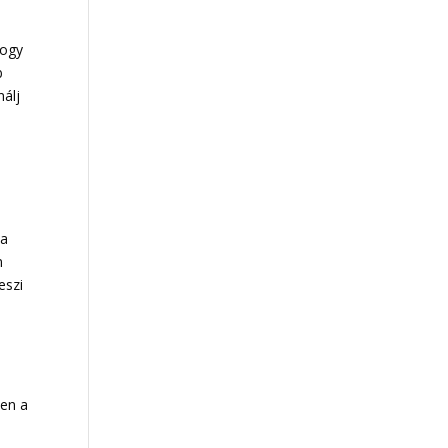
hogy
b
álj
 a
n
eszi
ben a