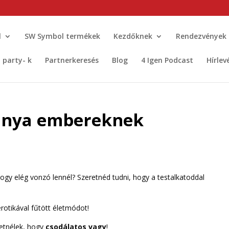
l
SW Symbol termékek
Kezdőknek
Rendezvények
t party- k
Partnerkeresés
Blog
4 Igen Podcast
Hírlev
súnya embereknek
gy elég vonzó lennél? Szeretnéd tudni, hogy a testalkatoddal
rotikával fűtött életmódot!
etnélek, hogy
csodálatos vagy
!