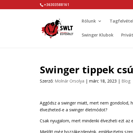
+36303588161
Rólunk
Tagfelvéte
Swinger Klubok
Privá
Swinger tippek c
Szerző:
Molnár Orsolya
|
márc 18, 2023
|
Blog
Aggódsz a swinger miatt, mert nem gondolod, ho
élvezheted-e a swinger életmódot?
Csak nyugalom, mert mindenki élvezheti ezt az e
Mielőtt még hozzákezdenénk, emlékeztetni szer