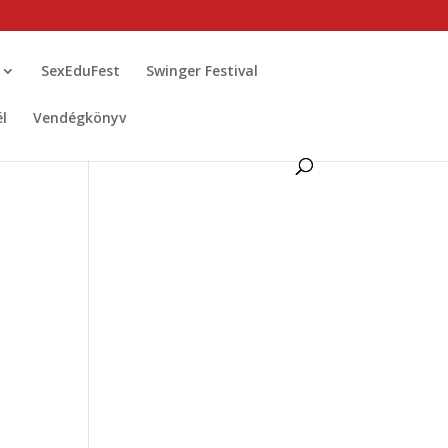
SexEduFest
Swinger Festival
él
Vendégkönyv