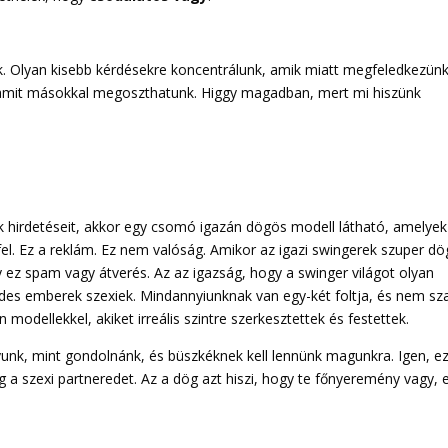
k. Olyan kisebb kérdésekre koncentrálunk, amik miatt megfeledkezünk
, amit másokkal megoszthatunk. Higgy magadban, mert mi hiszünk
 hirdetéseit, akkor egy csomó igazán dögös modell látható, amelyek
. Ez a reklám. Ez nem valóság. Amikor az igazi swingerek szuper d
 ez spam vagy átverés. Az az igazság, hogy a swinger világot olyan
endes emberek szexiek. Mindannyiunknak van egy-két foltja, és nem s
odellekkel, akiket irreális szintre szerkesztettek és festettek.
unk, mint gondolnánk, és büszkéknek kell lennünk magunkra. Igen, e
a szexi partneredet. Az a dög azt hiszi, hogy te főnyeremény vagy, 