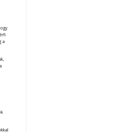
hogy
rfi
g a
uk,
a
ek
okkal