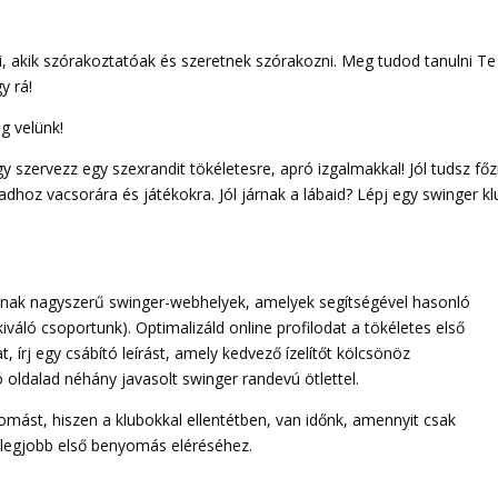
, akik szórakoztatóak és szeretnek szórakozni. Meg tudod tanulni Te 
gy rá!
g velünk!
gy szervezz egy szexrandit tökéletesre, apró izgalmakkal! Jól tudsz főz
hoz vacsorára és játékokra. Jól járnak a lábaid? Lépj egy swinger kl
annak nagyszerű swinger-webhelyek, amelyek segítségével hasonló
iváló csoportunk). Optimalizáld online profilodat a tökéletes első
írj egy csábító leírást, amely kedvező ízelítőt kölcsönöz
ldalad néhány javasolt swinger randevú ötlettel.
mást, hiszen a klubokkal ellentétben, van időnk, amennyit csak
a legjobb első benyomás eléréséhez.