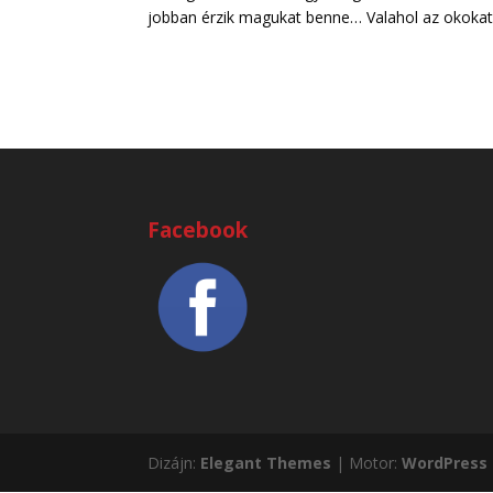
jobban érzik magukat benne… Valahol az okokat
Facebook
Dizájn:
Elegant Themes
| Motor:
WordPress