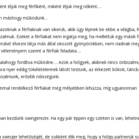
nt éljük meg férfiként, miként éljük meg nőként….
jesen máshogy működünk…
oknak a férfiaknak van sikerük, akik úgy lépnek be ebbe a világba, 
almuk. Ezeket a férfiakat nem ingatja meg, ha mellettük egy másik fé
erüket élvezni látja más által okozott gyönyörökben, nem riadnak me
i véleményem szerint a férfiak feladata….
alahogy fordítva működne…. Azok a hölgyek, akiknek nincs önbizalm
sra nyer eddig tökéletelennek látott testünk, az érkezett bókok, táncb
izalmunk, erősítik nőisségünk.
ommal rendelkező férfiakat még mélyebben lehúzza, míg ugyanonnan
ban kezdünk swingerezni. Ha egy pár éppen egy szinten is van, lehetn
l a swinger lehetőségét, de sokként élik meg, hogy a hölgy partnerük s