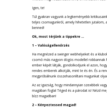
Igen, te!
Túl gyakran vagyunk a legkeményebb kritikusain
teljes csomagunkról, amely hihetetlen jutalom
benned!
Ok, most térjünk a tippekre …
1 – Valóságellenőrzés
Ha megnézed a swinger webhelyeket és a klubok
csomó más nagyon dögös modellel robbannak fel
ember képét látják, gondolkodjunk el azon, hogy
rendes emberek alkotják, mint te és én. És a r
megpróbálnunk összehasonlítani magunkat olyan m
Az az igazság, hogy mindannyian szexibbek vagy
magában foglal Téged és a párodat is! Nézd meg 
bízz magadban!
2 – Kényeztessed magad!