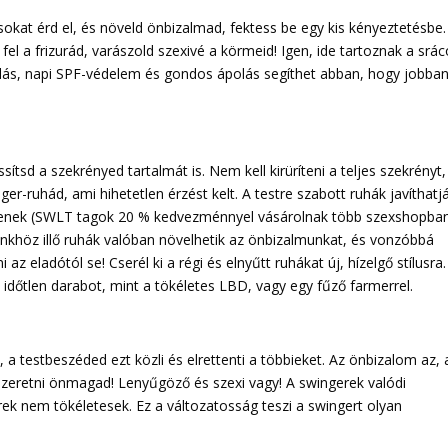
kat érd el, és növeld önbizalmad, fektess be egy kis kényeztetésbe.
el a frizurád, varászold szexivé a körmeid! Igen, ide tartoznak a srá
álás, napi SPF-védelem és gondos ápolás segíthet abban, hogy jobba
ítsd a szekrényed tartalmát is. Nem kell kirüríteni a teljes szekrényt,
er-ruhád, ami hihetetlen érzést kelt. A testre szabott ruhák javíthatj
gyenek (SWLT tagok 20 % kedvezménnyel vásárolnak több szexshopban
ünkhöz illő ruhák valóban növelhetik az önbizalmunkat, és vonzóbbá
z eladótól se! Cserél ki a régi és elnyűtt ruhákat új, hízelgő stílusra
, időtlen darabot, mint a tökéletes LBD, vagy egy fűző farmerrel.
, a testbeszéded ezt közli és elrettenti a többieket. Az önbizalom az,
szeretni önmagad! Lenyűgöző és szexi vagy! A swingerek valódi
rek nem tökéletesek. Ez a változatosság teszi a swingert olyan