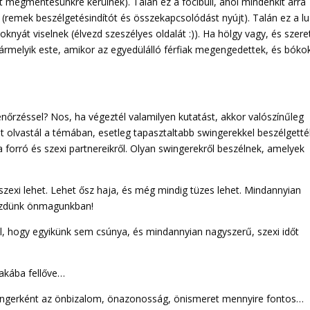
 megmentésünkre kerülnek). Talán ez a focibuli, ahol mindenkit arra
(remek beszélgetésindítót és összekapcsolódást nyújt). Talán ez a l
knyát viselnek (élvezd szeszélyes oldalát :)). Ha hölgy vagy, és szer
bármelyik este, amikor az egyedülálló férfiak megengedettek, és bók
enőrzéssel? Nos, ha végeztél valamilyen kutatást, akkor valószínűleg
t olvastál a témában, esetleg tapasztaltabb swingerekkel beszélgettél
 forró és szexi partnereikről. Olyan swingerekről beszélnek, amelyek
szexi lehet. Lehet ősz haja, és még mindig tüzes lehet. Mindannyian
kezdünk önmagunkban!
l, hogy egyikünk sem csúnya, és mindannyian nagyszerű, szexi időt
akába fellőve…
wingerként az önbizalom, önazonosság, önismeret mennyire fontos…