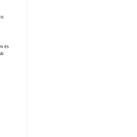
is
ni és
ub