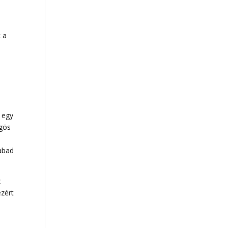
 a
 egy
ögös
zabad
z
ezért