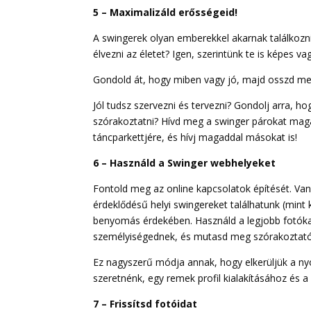
5 – Maximalizáld erősségeid!
A swingerek olyan emberekkel akarnak találkozni
élvezni az életet? Igen, szerintünk te is képes va
Gondold át, hogy miben vagy jó, majd osszd me
Jól tudsz szervezni és tervezni? Gondolj arra, ho
szórakoztatni? Hívd meg a swinger párokat magad
táncparkettjére, és hívj magaddal másokat is!
6 – Használd a Swinger webhelyeket
Fontold meg az online kapcsolatok építését. V
érdeklődésű helyi swingereket találhatunk (mint k
benyomás érdekében. Használd a legjobb fotókat, 
személyiségednek, és mutasd meg szórakoztató o
Ez nagyszerű módja annak, hogy elkerüljük a nyo
szeretnénk, egy remek profil kialakításához és 
7 – Frissítsd fotóidat