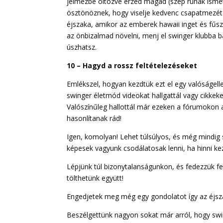
jelmezbe öltözve érzed magad (szép ruhák ismét
ösztönöznek, hogy viselje kedvenc csapatmezét 
éjszaka, amikor az emberek hawaii inget és fűszo
az önbizalmad növelni, menj el swinger klubba 
úszhatsz.
10 – Hagyd a rossz feltételezéseket
Emlékszel, hogyan kezdtük ezt el egy valóságell
swinger életmód videokat hallgattál vagy cikkeke
Valószínűleg hallottál már ezeken a fórumokon a
hasonlítanak rád!
Igen, komolyan! Lehet túlsúlyos, és még mindig 
képesek vagyunk csodálatosak lenni, ha hinni 
Lépjünk túl bizonytalanságunkon, és fedezzük fe
tölthetünk együtt!
Engedjetek meg még egy gondolatot így az éjsz
Beszélgettünk nagyon sokat már arról, hogy s