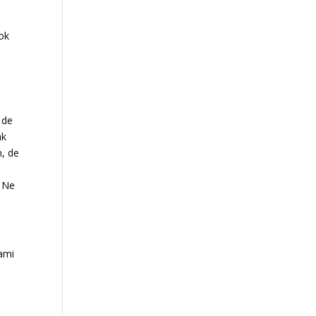
cok
n
 de
ák
, de
. Ne
 ami