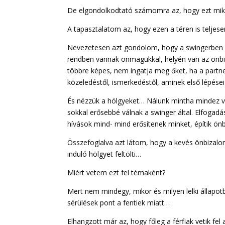
De elgondolkodtató számomra az, hogy ezt miké
A tapasztalatom az, hogy ezen a téren is tel
Nevezetesen azt gondolom, hogy a swingerben az
rendben vannak önmagukkal, helyén van az önbiz
többre képes, nem ingatja meg őket, ha a partn
közeledéstől, ismerkedéstől, aminek első lépése
És nézzük a hölgyeket… Nálunk mintha mindez v
sokkal erősebbé válnak a swinger által. Elfogadá
hívások mind- mind erősítenek minket, építik önb
Összefoglalva azt látom, hogy a kevés önbizal
induló hölgyet feltölti…
Miért vetem ezt fel témaként?
Mert nem mindegy, mikor és milyen lelki állapot
sérülések pont a fentiek miatt…
Elhangzott már az, hogy főleg a férfiak vetik fe