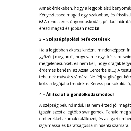
Annak érdekében, hogy a legjobb első benyomáso
Kényeztessed magad egy szalonban, és frissítsd f
is! A rendszeres öngondoskodás, például hidrat
érezd magad és jobban nézz ki!
3 – Szépségápolási befektetések
Ha a legjobban akarsz kinézni, mindenképpen friss
győződj meg arról, hogy van-e egy- két sexi swing
megjelenésünket, és nem kell, hogy drágák le
érdemes benézni az Ázsia Centerbe is….) A test
tehetnek mások számára. Ne félj segítséget kérni a
költs a legújabb trendekre. Keress pár sokoldalú
4 – Állítsd át a gondolkodásmódod!
A szépség belülről indul. Ha nem érzed jól magát
igazán szexi a legtöbb swingernek. Tanuld meg 
emberekkel akarnak találkozni, és az igazi embe
izgalmassá és barátságossá mindenki számára.