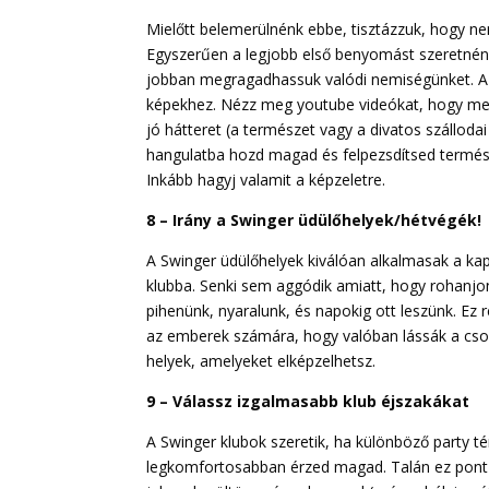
Mielőtt belemerülnénk ebbe, tisztázzuk, hogy ne
Egyszerűen a legjobb első benyomást szeretnénk 
jobban megragadhassuk valódi nemiségünket. A n
képekhez. Nézz meg youtube videókat, hogy me
jó hátteret (a természet vagy a divatos szálloda
hangulatba hozd magad és felpezsdítsed termész
Inkább hagyj valamit a képzeletre.
8 – Irány a Swinger üdülőhelyek/hétvégék!
A Swinger üdülőhelyek kiválóan alkalmasak a kap
klubba. Senki sem aggódik amiatt, hogy rohanjon
pihenünk, nyaralunk, és napokig ott leszünk. E
az emberek számára, hogy valóban lássák a cso
helyek, amelyeket elképzelhetsz.
9 – Válassz izgalmasabb klub éjszakákat
A Swinger klubok szeretik, ha különböző party 
legkomfortosabban érzed magad. Talán ez pont