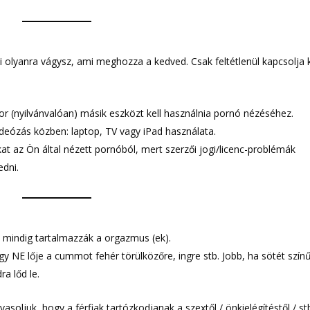
 olyanra vágysz, ami meghozza a kedved. Csak feltétlenül kapcsolja k
kor (nyilvánvalóan) másik eszközt kell használnia pornó nézéséhez.
eózás közben: laptop, TV vagy iPad használata.
at az Ön által nézett pornóból, mert szerzői jogi/licenc-problémák
dni.
 mindig tartalmazzák a orgazmus (ek).
y NE lője a cummot fehér törülközőre, ingre stb. Jobb, ha sötét szín
ra lőd le.
oljuk, hogy a férfiak tartózkodjanak a szextől / önkielégítéstől / stb