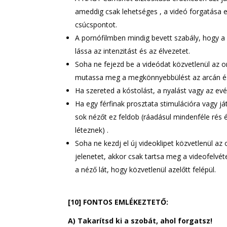
ameddig csak lehetséges , a videó forgatása e
csúcspontot.
A pornófilmben mindig bevett szabály, hogy a 
lássa az intenzitást és az élvezetet.
Soha ne fejezd be a videódat közvetlenül az o
mutassa meg a megkönnyebbülést az arcán és
Ha szereted a kóstolást, a nyalást vagy az evé
Ha egy férfinak prosztata stimulációra vagy
sok nézőt ez feldob (ráadásul mindenféle rés 
léteznek) .
Soha ne kezdj el új videoklipet közvetlenül az
jelenetet, akkor csak tartsa meg a videofelvé
a néző lát, hogy közvetlenül azelőtt felépül.
[10] FONTOS EMLÉKEZTETŐ:
A) Takarítsd ki a szobát, ahol forgatsz!