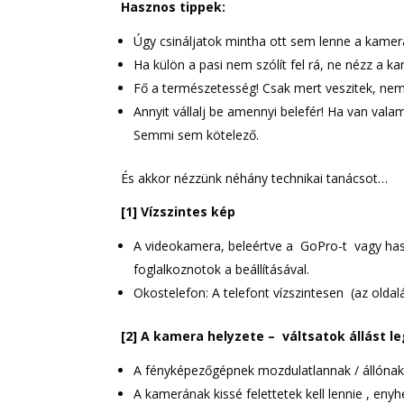
Hasznos tippek:
Úgy csináljatok mintha ott sem lenne a kamer
Ha külön a pasi nem szólít fel rá, ne nézz a k
Fő a természetesség! Csak mert veszitek, nem 
Annyit vállalj be amennyi belefér! Ha van vala
Semmi sem kötelező.
És akkor nézzünk néhány technikai tanácsot…
[1] Vízszintes kép
A videokamera, beleértve a GoPro-t vagy haso
foglalkoznotok a beállításával.
Okostelefon: A telefont vízszintesen (az oldalár
[2] A kamera helyzete – váltsatok állást le
A fényképezőgépnek mozdulatlannak / állónak k
A kamerának kissé felettetek kell lennie , eny