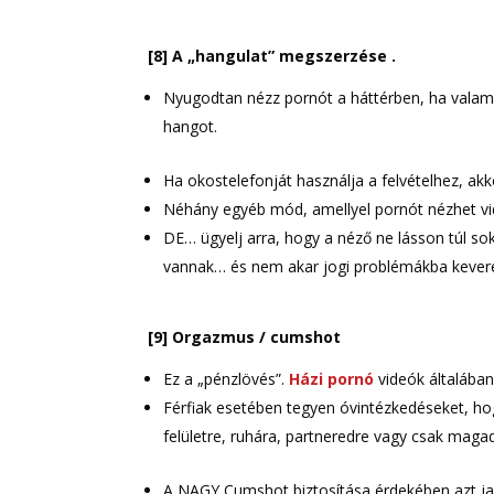
[8] A „hangulat” megszerzése .
Nyugodtan nézz pornót a háttérben, ha valami
hangot.
Ha okostelefonját használja a felvételhez, ak
Néhány egyéb mód, amellyel pornót nézhet vid
DE… ügyelj arra, hogy a néző ne lásson túl sok
vannak… és nem akar jogi problémákba kevere
[9] Orgazmus / cumshot
Ez a „pénzlövés”.
Házi pornó
videók általában
Férfiak esetében tegyen óvintézkedéseket, hog
felületre, ruhára, partneredre vagy csak magad
A NAGY Cumshot biztosítása érdekében azt javas