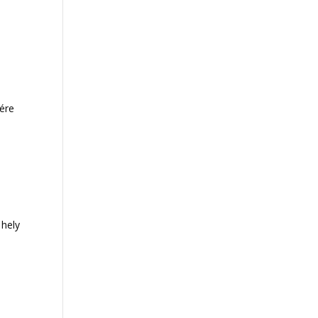
y
zére
 hely