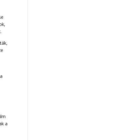
se
ok,
.
ták,
ze
 a
ilm
ak a