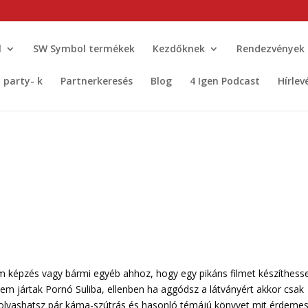
l
SW Symbol termékek
Kezdőknek
Rendezvények
t party- k
Partnerkeresés
Blog
4 Igen Podcast
Hírlev
m képzés vagy bármi egyéb ahhoz, hogy egy pikáns filmet készíthesse
m jártak Pornó Suliba, ellenben ha aggódsz a látványért akkor csak
elolvashatsz pár káma-szútrás és hasonló témájú könyvet mit érdeme