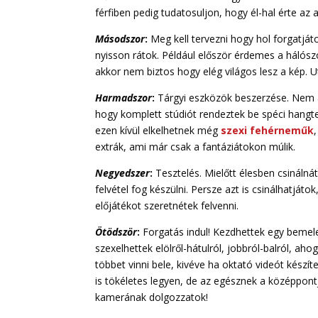
férfiben pedig tudatosuljon, hogy él-hal érte az 
Másodszor
:
Meg kell tervezni hogy hol forgatjá
nyisson rátok. Például először érdemes a hálószo
akkor nem biztos hogy elég világos lesz a kép.
Harmadszor
:
Tárgyi eszközök beszerzése. Nem á
hogy komplett stúdiót rendeztek be spéci hangt
ezen kívül elkelhetnek még
szexi fehérneműk
extrák, ami már csak a fantáziátokon múlik.
Negyedszer
:
Tesztelés. Mielőtt élesben csinál
felvétel fog készülni. Persze azt is csinálhatj
előjátékot szeretnétek felvenni.
Ötödször
:
Forgatás indul! Kezdhettek egy bemelegí
szexelhettek elölről-hátulról, jobbról-balról, a
többet vinni bele, kivéve ha oktató videót készít
is tökéletes legyen, de az egésznek a középpontj
kamerának dolgozzatok!