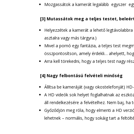
Mozgassátok a kamerát legalább egyszer egy m
[3] Mutassátok meg a teljes testet, beleért
Helyezzétek a kamerát a lehető legtávolabbra
asztalra vagy más tárgyra.)
Mivel a pornó egy fantázia, a teljes test meg
összpontosítson, amely érdekli… ahelyett, hogy
Arra kell törekedni, hogy a teljes test nagy rés
[4] Nagy felbontású felvételi minőség
Állítsa be kameráját (vagy okostelefonját) HD-f
A HD videók sok helyet foglalhatnak az eszköz
áll rendelkezésére a felvételhez. Nem baj, ha 
Győződjön meg róla, hogy elmenti a HD ver
lehetnek – normális, hogy sokáig tart a feltöl