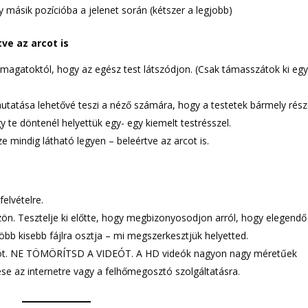
ásik pozícióba a jelenet során (kétszer a legjobb)
ve az arcot is
 magatoktól, hogy az egész test látszódjon. (Csak támasszátok ki eg
mutatása lehetővé teszi a néző számára, hogy a testetek bármely rés
 te döntenél helyettük egy- egy kiemelt testrésszel.
ze mindig látható legyen – beleértve az arcot is.
elvételre.
ön. Tesztelje ki előtte, hogy megbizonyosodjon arról, hogy elegendő
több kisebb fájlra osztja – mi megszerkesztjük helyetted.
ziót. NE TÖMÖRÍTSD A VIDEÓT. A HD videók nagyon nagy méretűek
tése az internetre vagy a felhőmegosztó szolgáltatásra.