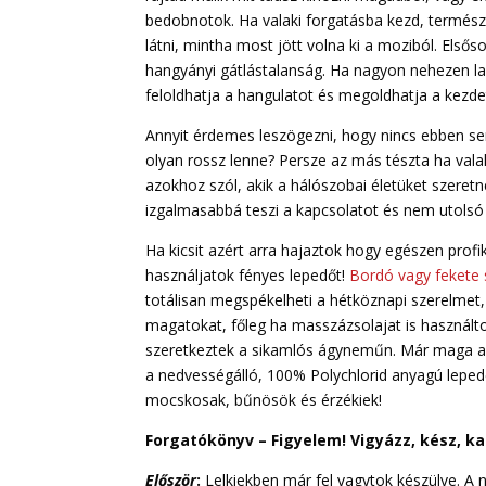
bedobnotok. Ha valaki forgatásba kezd, természet
látni, mintha most jött volna ki a moziból. Első
hangyányi gátlástalanság. Ha nagyon nehezen lazu
feloldhatja a hangulatot és megoldhatja a kezde
Annyit érdemes leszögezni, hogy nincs ebben se
olyan rossz lenne? Persze az más tészta ha valak
azokhoz szól, akik a hálószobai életüket szeret
izgalmasabbá teszi a kapcsolatot és nem utolsó
Ha kicsit azért arra hajaztok hogy egészen prof
használjatok fényes lepedőt!
Bordó vagy fekete 
totálisan megspékelheti a hétköznapi szerelmet, 
magatokat, főleg ha masszázsolajat is használto
szeretkeztek a sikamlós ágyneműn. Már maga a s
a nedvességálló, 100% Polychlorid anyagú lepedő 
mocskosak, bűnösök és érzékiek!
Forgatókönyv – Figyelem! Vigyázz, kész, k
Először
:
Lelkiekben már fel vagytok készülve. A n