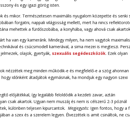
asszony és egy igazi görög isten.
tok és mikor. Természetesen maximális nyugalom közepette és senki 
bában forgatni, nappali világosság mellett, mert ha nincs reflektorot
 Utána mehettek a fürdőszobába, a konyhába, vagy ahová csak akartok
rt ha van egy kameránk. Mindegy milyen, ha nem vagytok maximalis
echnikával és csúcsmodell kamerával, a sima mezei is megteszi. Pers
, jelmezek, olajok, gyertyák,
szexuális segédeszközök
. Ezek olyan
nátok nézzétek meg minden működik-e és megfelelő-e a szög ahonnan
átok, hogy időnként átadjátok egymásnak, ha mondjuk egy nagyon szexi
tő előjátékkal, így legalább feloldódik a kezdeti zavar, aztán
hogyan csak akartok. Ugyan nem muszáj és nem is célszerű 2-3 póznál
etek, különben teljesen kipurcantok
. Megjegyzés:
Igen fontos, hogy a f
ában a szex és a szerelem legyen. Élvezzétek is amit csináltok, ne cs