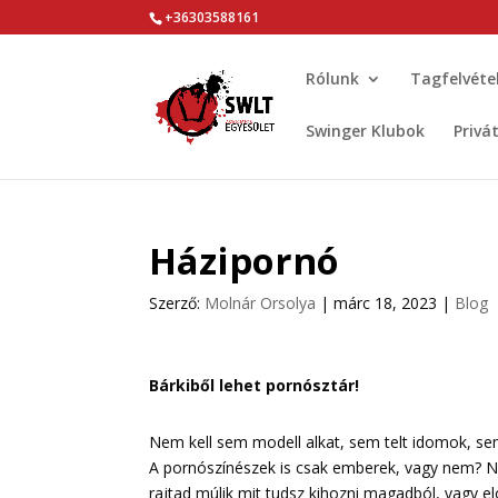
+36303588161
Rólunk
Tagfelvéte
Swinger Klubok
Privá
Házipornó
Szerző:
Molnár Orsolya
|
márc 18, 2023
|
Blog
Bárkiből lehet pornósztár!
Nem kell sem modell alkat, sem telt idomok, se
A pornószínészek is csak emberek, vagy nem? Ne
rajtad múlik mit tudsz kihozni magadból, vagy 