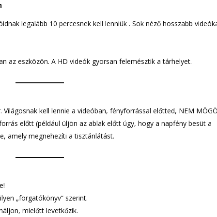
en
óidnak legalább 10 percesnek kell lenniük . Sok néző hosszabb videók
an az eszközön. A HD videók gyorsan felemésztik a tárhelyet.
or. Világosnak kell lennie a videóban, fényforrással előtted, NEM MÖG
rás előtt (például üljön az ablak előtt úgy, hogy a napfény besüt a
re, amely megnehezíti a tisztánlátást.
e!
lyen „forgatókönyv” szerint.
náljon, mielőtt levetkőzik.