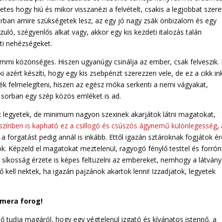
es hogy hiú és mikor visszanézi a felvételt, csakis a legjobbat szer
sorban amire szükségetek lesz, az egy jó nagy zsák önbizalom és egy
ló, szégyenlős alkat vagy, akkor egy kis kezdeti italozás talán
ti nehézségeket.
mmi közönséges. Hiszen ugyanúgy csinálja az ember, csak felveszik. 
i azért készíti, hogy egy kis zsebpénzt szerezzen vele, de ez a cikk i
nék felmelegíteni, hiszen az egész móka serkenti a nemi vágyakat,
 sorban egy szép közös emléket is ad.
ik legyetek, de minimum nagyon szexinek akarjátok látni magatokat,
színben is kapható ez a csillogó és csúszós ágynemű különlegesség
,
a forgatást pedig annál is inkább. Ettől igazán sztároknak fogjátok ér
k. Képzeld el magatokat meztelenül, ragyogó fénylő testtel és forrón
íkosság érzete is képes feltüzelni az embereket, nemhogy a látvány
kell nektek, ha igazán pajzánok akartok lenni! Izzadjatok, legyetek
amera forog!
ő tudja magáról, hogy egy végtelenül izgató és kívánatos istennő, a