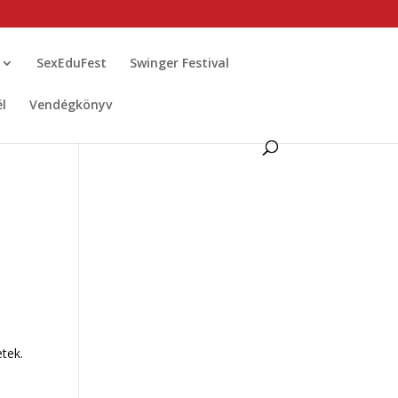
SexEduFest
Swinger Festival
él
Vendégkönyv
tek.
s