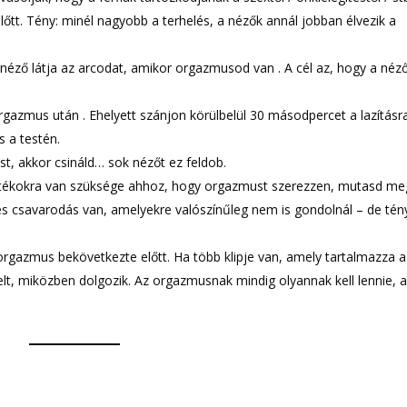
lőtt. Tény: minél nagyobb a terhelés, a nézők annál jobban élvezik a
néző látja az arcodat, amikor orgazmusod van . A cél az, hogy a néz
rgazmus után . Ehelyett szánjon körülbelül 30 másodpercet a lazításr
 a testén.
st, akkor csináld… sok nézőt ez feldob.
 játékokra van szüksége ahhoz, hogy orgazmust szerezzen, mutasd me
és csavarodás van, amelyekre valószínűleg nem is gondolnál – de tén
 orgazmus bekövetkezte előtt. Ha több klipje van, amely tartalmazza a
telt, miközben dolgozik. Az orgazmusnak mindig olyannak kell lennie, 