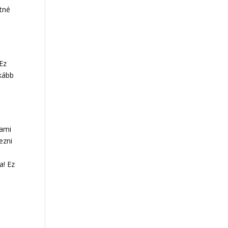
etné
Ez
nkább
 ami
ezni
a! Ez