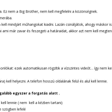
a. Ez nem a Big Brother, nem kell megfelelni a közönségnek.
amerába.
kell mindjárt műhangokat kiadni. Lazán csináljátok, ahogy máskor is
mi ami már zavar és feszegeti a határaidat, akkor azt nem kell megte
nlókat: ezek automatikusan rögzítik a vízszintes videót… így nem kel
a) kell helyezni. A telefon hosszú oldalának felül és alul kell lennie.
galább egyszer a forgatás alatt .
ell lennie ( nem kell a kézben tartani)
he szögben lefelé