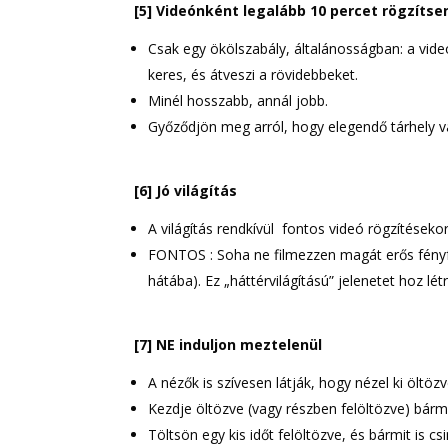
[5] Videónként legalább 10 percet rögzíts
Csak egy ökölszabály, általánosságban: a vide
keres, és átveszi a rövidebbeket.
Minél hosszabb, annál jobb.
Győződjön meg arról, hogy elegendő tárhely v
[6] Jó világítás
A világítás rendkívül fontos videó rögzítések
FONTOS : Soha ne filmezzen magát erős fényfor
hátába). Ez „háttérvilágítású” jelenetet hoz lét
[7] NE induljon meztelenül
A nézők is szívesen látják, hogy nézel ki öltözv
Kezdje öltözve (vagy részben felöltözve) bármi
Töltsön egy kis időt felöltözve, és bármit is csi