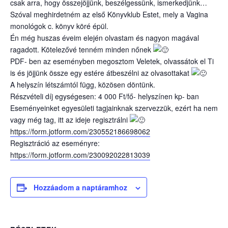
csak arra, hogy összejöjjünk, beszélgessünk, ismerkedjünk…
Szóval meghirdetném az első Könyvklub Estet, mely a Vagina
monológok c. könyv köré épül.
Én még huszas éveim elején olvastam és nagyon magával
ragadott. Kötelezővé tenném minden nőnek
PDF- ben az eseményben megosztom Veletek, olvassátok el Ti
is és jöjjünk össze egy estére átbeszélni az olvasottakat
A helyszín létszámtól függ, közösen döntünk.
Részvételi díj egységesen: 4 000 Ft/fő- helyszínen kp- ban
Eseményeinket egyesületi tagjainknak szervezzük, ezért ha nem
vagy még tag, itt az ideje regisztrálni
https://form.jotform.com/230552186698062
Regisztráció az eseményre:
https://form.jotform.com/230092022813039
Hozzáadom a naptáramhoz