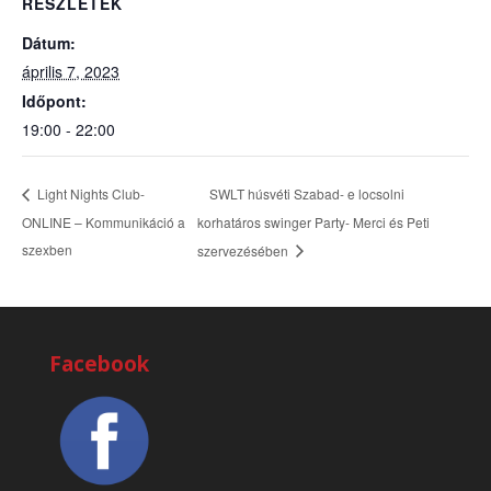
RÉSZLETEK
Dátum:
április 7, 2023
Időpont:
19:00 - 22:00
SWLT húsvéti Szabad- e locsolni
Light Nights Club-
ONLINE – Kommunikáció a
korhatáros swinger Party- Merci és Peti
szexben
szervezésében
Facebook