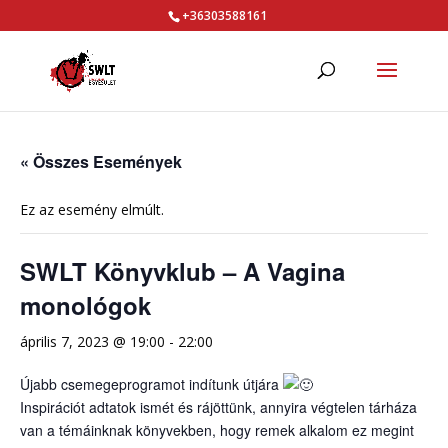
+36303588161
« Összes Események
Ez az esemény elmúlt.
SWLT Könyvklub – A Vagina
monológok
április 7, 2023 @ 19:00
-
22:00
Újabb csemegeprogramot indítunk útjára
Inspirációt adtatok ismét és rájöttünk, annyira végtelen tárháza
van a témáinknak könyvekben, hogy remek alkalom ez megint