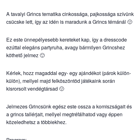
A tavalyi Grincs tematika cinkossága, pajkossága szívünk
csücske lett, így az idén is maradunk a Grincs témánál 🙂
Ez este ünnepélyesebb kereteket kap, így a dresscode
ezúttal elegáns partyruha, avagy bármilyen Grincshez
köthető jelmez 🙂
Kérlek, hozz magaddal egy- egy ajándékot (párok külön-
külön), mellyel majd felköszöntöd játékaink során
kisrorsolt vendégtársad 🙂
Jelmezes Grincsünk egész este ossza a komiszságait és
a grincs tallérjait, mellyel megtréfálhatod vagy éppen
közeledhetsz a többiekhez.
Program: