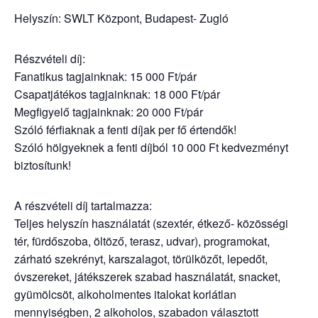
Helyszín: SWLT Központ, Budapest- Zugló
Részvételi díj:
Fanatikus tagjainknak: 15 000 Ft/pár
Csapatjátékos tagjainknak: 18 000 Ft/pár
Megfigyelő tagjainknak: 20 000 Ft/pár
Szóló férfiaknak a fenti díjak per fő értendők!
Szóló hölgyeknek a fenti díjból 10 000 Ft kedvezményt
biztosítunk!
A részvételi díj tartalmazza:
Teljes helyszín használatát (szextér, étkező- közösségi
tér, fürdőszoba, öltöző, terasz, udvar), programokat,
zárható szekrényt, karszalagot, törülközőt, lepedőt,
óvszereket, játékszerek szabad használatát, snacket,
gyümölcsöt, alkoholmentes italokat korlátlan
mennyiségben, 2 alkoholos, szabadon választott