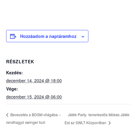
Hozzáadom a naptáramhoz
RÉSZLETEK
Kezdés:
december 14, 2024 @ 18:00
Vége:
december 15, 2024 @ 06:00
Játék Party- Ismerkedős Mókás Játék
Bevezetés a BDSM világába –
rendhagyó swinger buli
Est az SWLT Központban