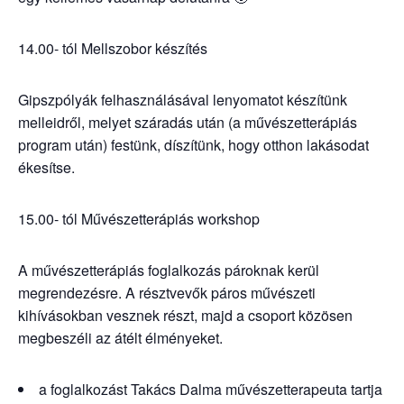
14.00- tól Mellszobor készítés
Gipszpólyák felhasználásával lenyomatot készítünk
melleidről, melyet száradás után (a művészetterápiás
program után) festünk, díszítünk, hogy otthon lakásodat
ékesítse.
15.00- tól Művészetterápiás workshop
A művészetterápiás foglalkozás pároknak kerül
megrendezésre. A résztvevők páros művészeti
kihívásokban vesznek részt, majd a csoport közösen
megbeszéli az átélt élményeket.
a foglalkozást Takács Dalma művészetterapeuta tartja