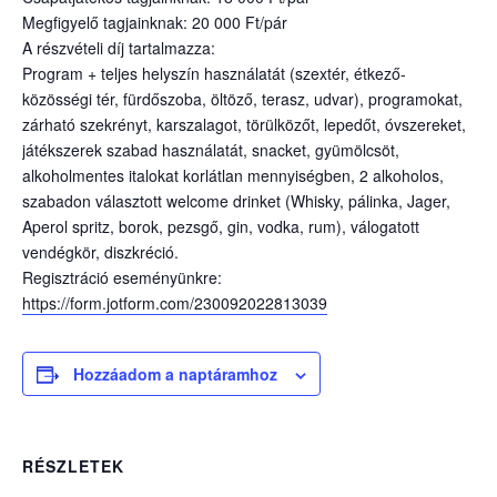
Megfigyelő tagjainknak: 20 000 Ft/pár
A részvételi díj tartalmazza:
Program + teljes helyszín használatát (szextér, étkező-
közösségi tér, fürdőszoba, öltöző, terasz, udvar), programokat,
zárható szekrényt, karszalagot, törülközőt, lepedőt, óvszereket,
játékszerek szabad használatát, snacket, gyümölcsöt,
alkoholmentes italokat korlátlan mennyiségben, 2 alkoholos,
szabadon választott welcome drinket (Whisky, pálinka, Jager,
Aperol spritz, borok, pezsgő, gin, vodka, rum), válogatott
vendégkör, diszkréció.
Regisztráció eseményünkre:
https://form.jotform.com/230092022813039
Hozzáadom a naptáramhoz
RÉSZLETEK