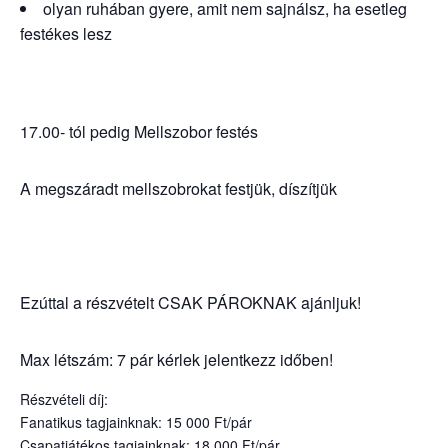
olyan ruhában gyere, amit nem sajnálsz, ha esetleg
festékes lesz
17.00- tól pedig Mellszobor festés
A megszáradt mellszobrokat festjük, díszítjük
Ezúttal a részvételt CSAK PÁROKNAK ajánljuk!
Max létszám: 7 pár kérlek jelentkezz időben!
Részvételi díj:
Fanatikus tagjainknak: 15 000 Ft/pár
Csapatjátékos tagjainknak: 18 000 Ft/pár