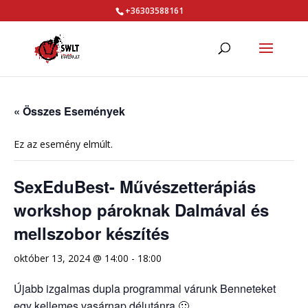
+36303588161
« Összes Események
Ez az esemény elmúlt.
SexEduBest- Művészetterápiás
workshop pároknak Dalmával és
mellszobor készítés
október 13, 2024 @ 14:00
-
18:00
Újabb izgalmas dupla programmal várunk Benneteket
egy kellemes vasárnap délutánra 🙂