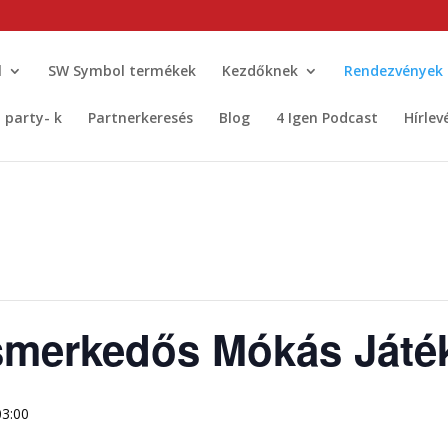
l
SW Symbol termékek
Kezdőknek
Rendezvények
t party- k
Partnerkeresés
Blog
4 Igen Podcast
Hírlev
Ismerkedős Mókás Játé
03:00