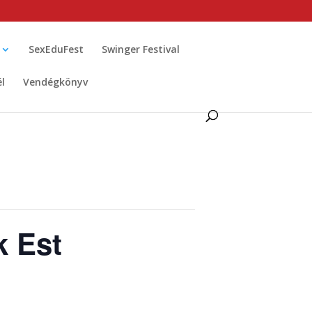
SexEduFest
Swinger Festival
él
Vendégkönyv
k Est