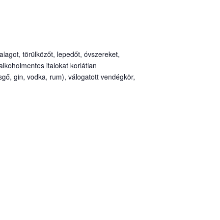
alagot, törülközőt, lepedőt, óvszereket,
alkoholmentes italokat korlátlan
sgő, gin, vodka, rum), válogatott vendégkör,