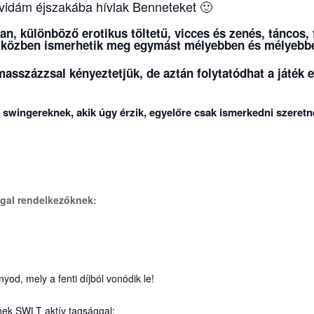
 vidám éjszakába hívlak Benneteket 🙂
n, különböző erotikus töltetű, vicces és zenés, táncos,
s közben ismerhetik meg egymást mélyebben és mélyeb
masszázzsal kényeztetjük, de aztán folytatódhat a játék 
ő swingereknek, akik úgy érzik, egyelőre csak ismerkedni szere
ggal rendelkezőknek:
yod, mely a fenti díjból vonódik le!
nek SWLT aktív tagsággal: