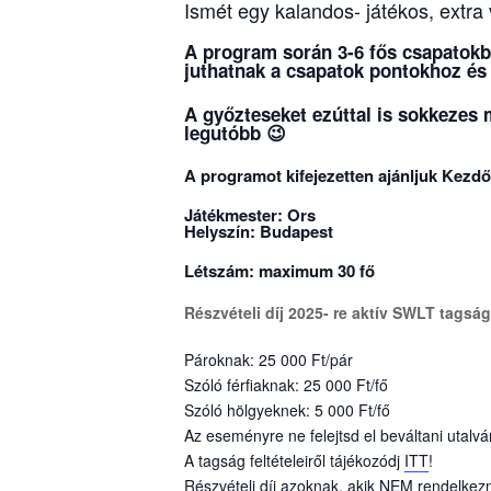
Ismét egy kalandos- játékos, extra
A program során 3-6 fős csapatokba
juthatnak a csapatok pontokhoz é
A győzteseket ezúttal is sokkezes 
legutóbb 😉
A programot kifejezetten ajánljuk Kezd
Játékmester: Ors
Helyszín: Budapest
Létszám: maximum 30 fő
Részvételi díj 2025- re aktív SWLT tagsá
Pároknak: 25 000 Ft/pár
Szóló férfiaknak: 25 000 Ft/fő
Szóló hölgyeknek: 5 000 Ft/fő
Az eseményre ne felejtsd el beváltani utalván
A tagság feltételeiről tájékozódj
ITT
!
Részvételi díj azoknak, akik NEM rendelkez