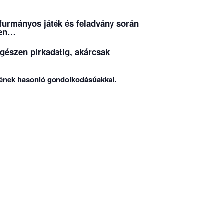
 furmányos játék és feladvány során
ben…
egészen pirkadatig, akárcsak
tnének hasonló gondolkodásúakkal.