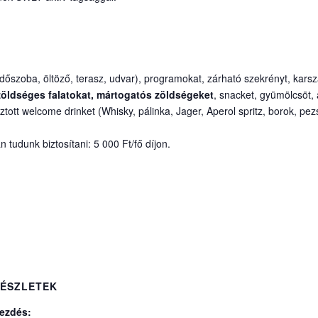
ürdőszoba, öltöző, terasz, udvar), programokat, zárható szekrényt, karsz
öldséges falatokat, mártogatós zöldségeket
, snacket, gyümölcsöt, 
ott welcome drinket (Whisky, pálinka, Jager, Aperol spritz, borok, pez
n tudunk biztosítani: 5 000 Ft/fő díjon.
ÉSZLETEK
ezdés: