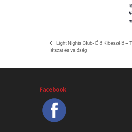
m
V
m
Light Nights Club- Élő Kibeszélő – 
látszat és valóság
Facebook