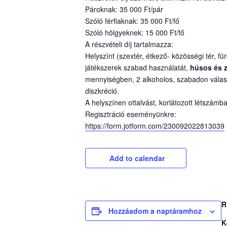
Pároknak: 35 000 Ft/pár
Szóló férfiaknak: 35 000 Ft/fő
Szóló hölgyeknek: 15 000 Ft/fő
A részvételi díj tartalmazza:
Helyszínt (szextér, étkező- közösségi tér, f
játékszerek szabad használatát,
húsos és z
mennyiségben, 2 alkoholos, szabadon választ
diszkréció.
A helyszínen ottalvást, korlátozott létszámba
Regisztráció eseményünkre:
https://form.jotform.com/230092022813039
Add to calendar
R
Hozzáadom a naptáramhoz
K