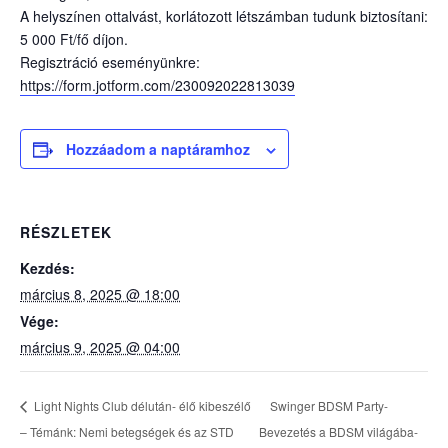
A helyszínen ottalvást, korlátozott létszámban tudunk biztosítani:
5 000 Ft/fő díjon.
Regisztráció eseményünkre:
https://form.jotform.com/230092022813039
Hozzáadom a naptáramhoz
RÉSZLETEK
Kezdés:
március 8, 2025 @ 18:00
Vége:
március 9, 2025 @ 04:00
Swinger BDSM Party-
Light Nights Club délután- élő kibeszélő
– Témánk: Nemi betegségek és az STD
Bevezetés a BDSM világába-