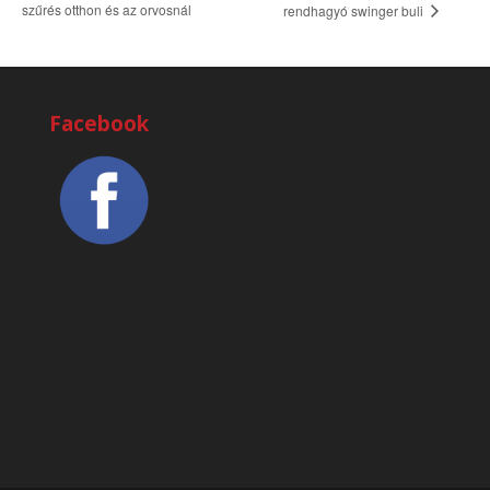
szűrés otthon és az orvosnál
rendhagyó swinger buli
Facebook