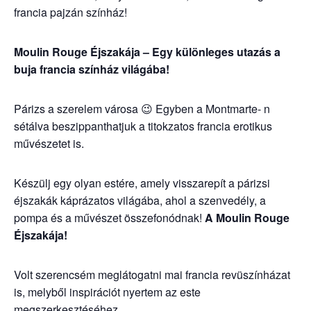
francia pajzán színház!
Moulin Rouge Éjszakája – Egy különleges utazás a
buja francia színház világába!
Párizs a szerelem városa 😉 Egyben a Montmarte- n
sétálva beszippanthatjuk a titokzatos francia erotikus
művészetet is.
Készülj egy olyan estére, amely visszarepít a párizsi
éjszakák káprázatos világába, ahol a szenvedély, a
pompa és a művészet összefonódnak!
A Moulin Rouge
Éjszakája!
Volt szerencsém meglátogatni mai francia revüszínházat
is, melyből inspirációt nyertem az este
megszerkesztéséhez.