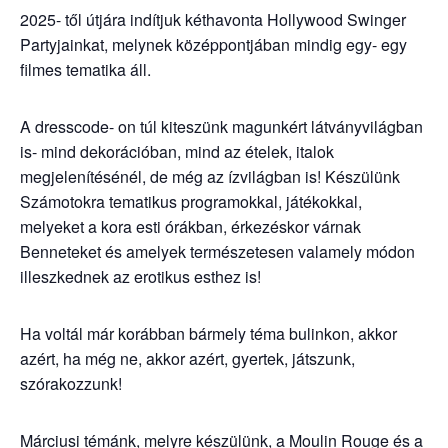
2025- től útjára indítjuk kéthavonta Hollywood Swinger
Partyjainkat, melynek középpontjában mindig egy- egy
filmes tematika áll.
A dresscode- on túl kiteszünk magunkért látványvilágban
is- mind dekorációban, mind az ételek, italok
megjelenítésénél, de még az ízvilágban is! Készülünk
Számotokra tematikus programokkal, játékokkal,
melyeket a kora esti órákban, érkezéskor várnak
Benneteket és amelyek természetesen valamely módon
illeszkednek az erotikus esthez is!
Ha voltál már korábban bármely téma bulinkon, akkor
azért, ha még ne, akkor azért, gyertek, játszunk,
szórakozzunk!
Márciusi témánk, melyre készülünk, a Moulin Rouge és a