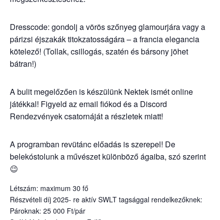
Dresscode: gondolj a vörös szőnyeg glamourjára vagy a
párizsi éjszakák titokzatosságára – a francia elegancia
kötelező! (Tollak, csillogás, szatén és bársony jöhet
bátran!)
A bulit megelőzően is készülünk Nektek ismét online
játékkal! Figyeld az email fiókod és a Discord
Rendezvények csatornáját a részletek miatt!
A programban revütánc előadás is szerepel! De
belekóstolunk a művészet különböző ágaiba, szó szerint
😉
Létszám: maximum 30 fő
Részvételi díj 2025- re aktív SWLT tagsággal rendelkezőknek:
Pároknak: 25 000 Ft/pár