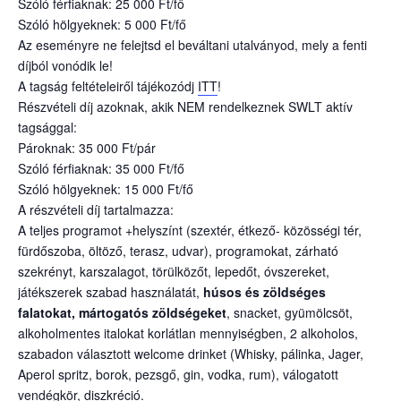
Szóló férfiaknak: 25 000 Ft/fő
Szóló hölgyeknek: 5 000 Ft/fő
Az eseményre ne felejtsd el beváltani utalványod, mely a fenti
díjból vonódik le!
A tagság feltételeiről tájékozódj
ITT
!
Részvételi díj azoknak, akik NEM rendelkeznek SWLT aktív
tagsággal:
Pároknak: 35 000 Ft/pár
Szóló férfiaknak: 35 000 Ft/fő
Szóló hölgyeknek: 15 000 Ft/fő
A részvételi díj tartalmazza:
A teljes programot +helyszínt (szextér, étkező- közösségi tér,
fürdőszoba, öltöző, terasz, udvar), programokat, zárható
szekrényt, karszalagot, törülközőt, lepedőt, óvszereket,
játékszerek szabad használatát,
húsos és zöldséges
falatokat, mártogatós zöldségeket
, snacket, gyümölcsöt,
alkoholmentes italokat korlátlan mennyiségben, 2 alkoholos,
szabadon választott welcome drinket (Whisky, pálinka, Jager,
Aperol spritz, borok, pezsgő, gin, vodka, rum), válogatott
vendégkör, diszkréció.